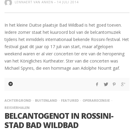
LENNAERT VAN ANKEN
-
14 JULI 2014
In het kleine Duitse plaatsje Bad Wildbad is het goed toeven.
Iedere zomer staat het kuuroord bol van de belcantomuziek
tijdens het inmiddels internationaal bekende Rossini-festival. Het
festival gaat dit jaar op 17 juli van start, maar afgelopen
weekend waren er al vier concerten ter ere van de heropening
van het Königliches Kurtheater. Ster van die concerten was
Michael Spyres, die een hommage aan Adolphe Nourrit gaf.
ACHTERGROND
BUITENLAND
FEATURED
OPERARECENSIE
REISVERHALEN
BELCANTOGENOT IN ROSSINI-
STAD BAD WILDBAD