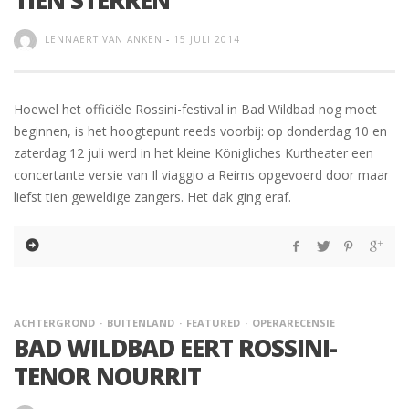
TIEN STERREN
LENNAERT VAN ANKEN
-
15 JULI 2014
Hoewel het officiële Rossini-festival in Bad Wildbad nog moet
beginnen, is het hoogtepunt reeds voorbij: op donderdag 10 en
zaterdag 12 juli werd in het kleine Königliches Kurtheater een
concertante versie van Il viaggio a Reims opgevoerd door maar
liefst tien geweldige zangers. Het dak ging eraf.
ACHTERGROND
BUITENLAND
FEATURED
OPERARECENSIE
BAD WILDBAD EERT ROSSINI-
TENOR NOURRIT