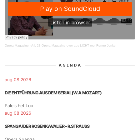
Opera Magazine
·
Afl. 23 Opera Magazine over aus LICHT met Renee Jonker
AGENDA
aug 08 2026
DIE ENTFÜHRUNG AUS DEM SERIAL(W.A.MOZART)
Paleis het Loo
aug 08 2026
SPANGA/DER ROSENKAVALIER – R.STRAUSS
Opera Spanga