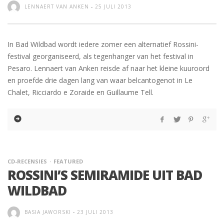
LENNAERT VAN ANKEN
-
25 JULI 2013
In Bad Wildbad wordt iedere zomer een alternatief Rossini-
festival georganiseerd, als tegenhanger van het festival in
Pesaro. Lennaert van Anken reisde af naar het kleine kuuroord
en proefde drie dagen lang van waar belcantogenot in Le
Chalet, Ricciardo e Zoraide en Guillaume Tell.
CD-RECENSIES
FEATURED
ROSSINI’S SEMIRAMIDE UIT BAD
WILDBAD
BASIA JAWORSKI
-
23 JULI 2013