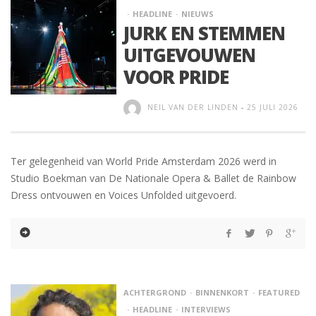
HEADLINE
NIEUWS
JURK EN STEMMEN
UITGEVOUWEN
VOOR PRIDE
NEIL VAN DER LINDEN
-
25 JULI 2026
Ter gelegenheid van World Pride Amsterdam 2026 werd in
Studio Boekman van De Nationale Opera & Ballet de Rainbow
Dress ontvouwen en Voices Unfolded uitgevoerd.
ACHTERGROND
BINNENKORT
FEATURED
HEADLINE
INTERVIEWS