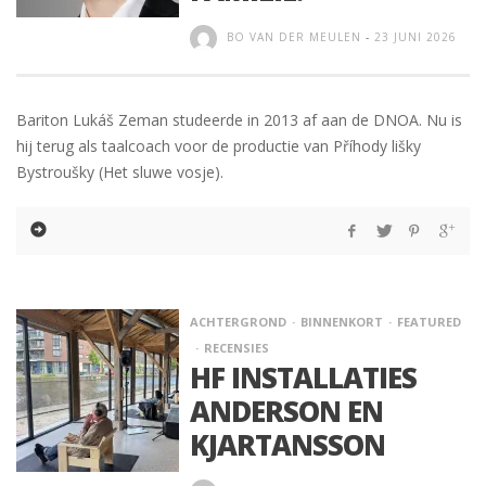
BO VAN DER MEULEN
-
23 JUNI 2026
Bariton Lukáš Zeman studeerde in 2013 af aan de DNOA. Nu is
hij terug als taalcoach voor de productie van Příhody lišky
Bystroušky (Het sluwe vosje).
ACHTERGROND
BINNENKORT
FEATURED
RECENSIES
HF INSTALLATIES
ANDERSON EN
KJARTANSSON