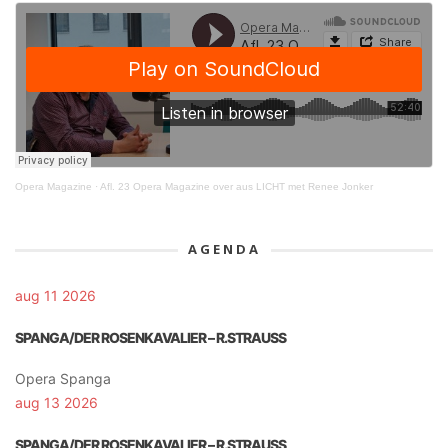
Opera Magazine
·
Afl. 23 Opera Magazine over aus LICHT met Renee Jonker
AGENDA
aug 11 2026
SPANGA/DER ROSENKAVALIER – R.STRAUSS
Opera Spanga
aug 13 2026
SPANGA/DER ROSENKAVALIER – R.STRAUSS