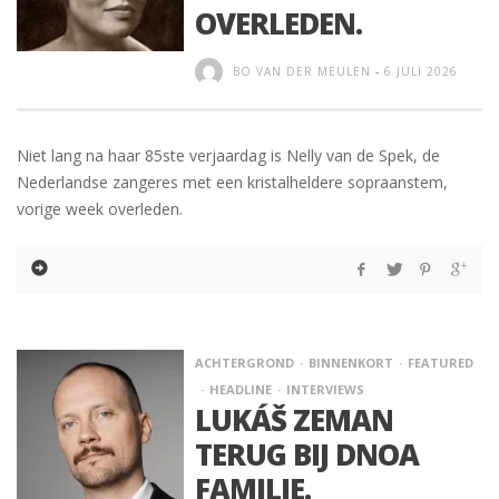
OVERLEDEN.
BO VAN DER MEULEN
-
6 JULI 2026
Niet lang na haar 85ste verjaardag is Nelly van de Spek, de
Nederlandse zangeres met een kristalheldere sopraanstem,
vorige week overleden.
ACHTERGROND
BINNENKORT
FEATURED
HEADLINE
INTERVIEWS
LUKÁŠ ZEMAN
TERUG BIJ DNOA
FAMILIE.