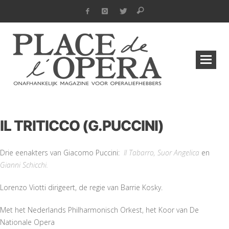
IL TRITICCO (G.PUCCINI)
Drie eenakters van Giacomo Puccini:
Il Tabarro, Suor Angelica
en
Gianni Schicchi.
Lorenzo Viotti dirigeert, de regie van Barrie Kosky.
Met het Nederlands Philharmonisch Orkest, het Koor van De
Nationale Opera