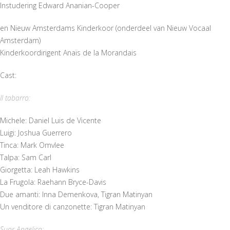
Instudering Edward Ananian-Cooper
en Nieuw Amsterdams Kinderkoor (onderdeel van Nieuw Vocaal
Amsterdam)
Kinderkoordirigent Anaïs de la Morandais
Cast:
Il tabarro:
Michele: Daniel Luis de Vicente
Luigi: Joshua Guerrero
Tinca: Mark Omvlee
Talpa: Sam Carl
Giorgetta: Leah Hawkins
La Frugola: Raehann Bryce-Davis
Due amanti: Inna Demenkova, Tigran Matinyan
Un venditore di canzonette: Tigran Matinyan
Suor Angelica: