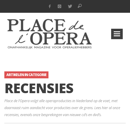
ARTIKELEN IN CATEGORIE
RECENSIES
Place de l’Opera volgt alle operaproducties in Nederland op de voet, met
daarnaast ruim aandacht voor producties over de grens. Lees hier al onze
recensies, evenals onze besprekingen van nieuwe cd’s en dvd’s.