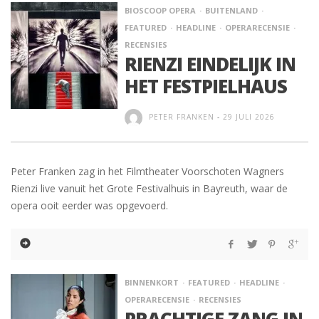
BIOSCOOP OPERA
BUITENLAND
FEATURED
HEADLINE
OPERARECENSIE
RECENSIES
RIENZI EINDELIJK IN
HET FESTPIELHAUS
PETER FRANKEN
-
29 JULI 2026
Peter Franken zag in het Filmtheater Voorschoten Wagners
Rienzi live vanuit het Grote Festivalhuis in Bayreuth, waar de
opera ooit eerder was opgevoerd.
BINNENKORT
FEATURED
HEADLINE
OPERARECENSIE
RECENSIES
PRACHTIGE ZANG IN