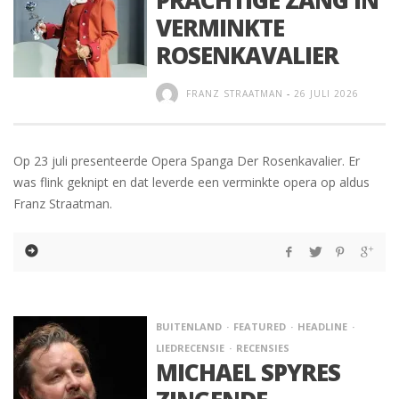
VERMINKTE
ROSENKAVALIER
FRANZ STRAATMAN
-
26 JULI 2026
Op 23 juli presenteerde Opera Spanga Der Rosenkavalier. Er
was flink geknipt en dat leverde een verminkte opera op aldus
Franz Straatman.
BUITENLAND
FEATURED
HEADLINE
LIEDRECENSIE
RECENSIES
MICHAEL SPYRES