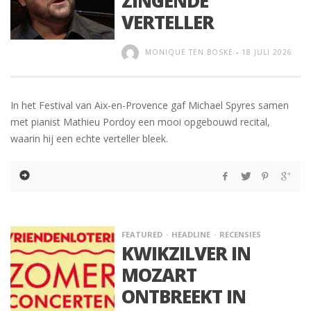
ZINGENDE
VERTELLER
MONIQUE TEN BOSKE
-
18 JULI 2026
In het Festival van Aix-en-Provence gaf Michael Spyres samen
met pianist Mathieu Pordoy een mooi opgebouwd recital,
waarin hij een echte verteller bleek.
FEATURED
HEADLINE
RECENSIES
KWIKZILVER IN
MOZART
ONTBREEKT IN