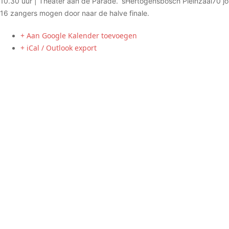
10.30 uur | Theater aan de Parade. ‘sHertogensbosch Pleinzaal70 jong
16 zangers mogen door naar de halve finale.
+ Aan Google Kalender toevoegen
+ iCal / Outlook export