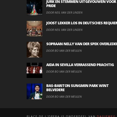
JURK EN STEMMEN UITGEVOUWEN VOOR
PRIDE
DOOR NEIL VAN DER LINDEN
JOOST LEKKER LOS IN DEUTSCHES REQUIE
DOOR NEIL VAN DER LINDEN
SOPRAAN NELLY VAN DER SPEK OVERLEDE
DOOR BO VAN DER MEULEN
AIDA IN SEVILLA VERRASSEND PRACHTIG
DOOR BO VAN DER MEULEN
BAS-BARITON SUNGMIN PARK WINT
BELVEDERE
DOOR BO VAN DER MEULEN
PLACE DE L'OPERA IS ONDERDEEL VAN
DAGJEWEG