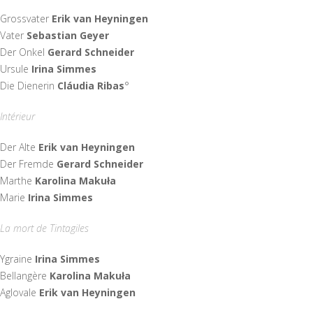
Grossvater
Erik van Heyningen
Vater
Sebastian Geyer
Der Onkel
Gerard Schneider
Ursule
Irina Simmes
Die Dienerin
Cláudia Ribas
°
Intérieur
Der Alte
Erik van Heyningen
Der Fremde
Gerard Schneider
Marthe
Karolina Makuła
Marie
Irina Simmes
La mort de Tintagiles
Ygraine
Irina Simmes
Bellangère
Karolina Makuła
Aglovale
Erik van Heyningen