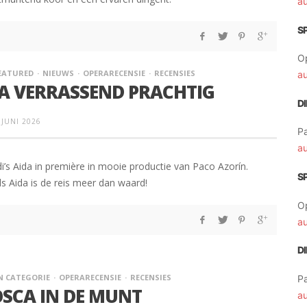
a
S
O
EATURED
NIEUWS
OPERARECENSIE
RECENSIES
a
LA VERRASSEND PRACHTIG
D
 JUNI 2026
Pa
a
rdi’s Aida in première in mooie productie van Paco Azorín.
S
s Aida is de reis meer dan waard!
O
a
D
N CATEGORIE
OPERARECENSIE
RECENSIES
Pa
SCA IN DE MUNT
a