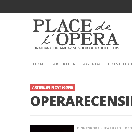
HOME
ARTIKELEN
AGENDA
EDESCHE 
ARTIKELEN IN CATEGORIE
OPERARECENSI
BINNENKORT
FEATURED
OPE