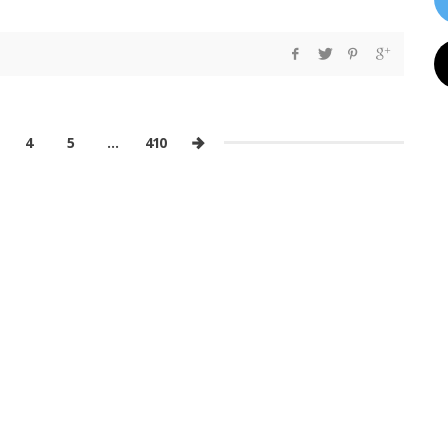
4
5
…
410