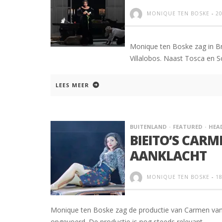
MONIQUE TEN BOSKE
-
20
Monique ten Boske zag in Br
Villalobos. Naast Tosca en S
LEES MEER
BUITENLAND
FEATURED
HEA
BIEITO’S CARM
AANKLACHT
MONIQUE TEN BOSKE
-
18
Monique ten Boske zag de productie van Carmen van Ca
opgevoerd. De productie is nog steeds relevant.