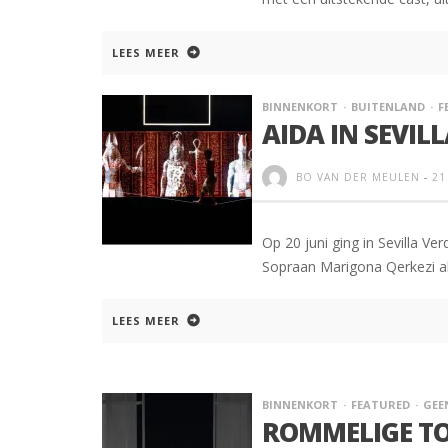
LEES MEER
BINNENKORT
BUITENLAND
F
AIDA IN SEVIL
BO VAN DER MEULEN
-
21
Op 20 juni ging in Sevilla Ve
Sopraan Marigona Qerkezi al
LEES MEER
BINNENKORT
FEATURED
GEE
ROMMELIGE TO