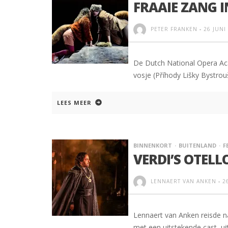
FRAAIE ZANG I
PETER FRANKEN
-
26 JUNI
De Dutch National Opera Ac
vosje (Příhody Lišky Bystrou
LEES MEER
BINNENKORT
BUITENLAND
F
VERDI’S OTELL
LENNAERT VAN ANKEN
-
2
Lennaert van Anken reisde naa
met een uitstekende cast, ui