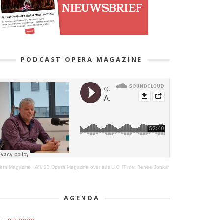
PODCAST OPERA MAGAZINE
era Magazine
·
Afl. 23 Opera Magazine over aus LICHT met Renee Jonker
AGENDA