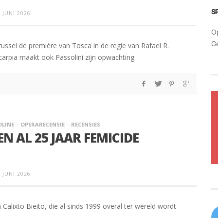
S
 JUNI 2026
O
G
ussel de première van Tosca in de regie van Rafael R.
carpia maakt ook Passolini zijn opwachting.
DLINE
OPERARECENSIE
RECENSIES
EN AL 25 JAAR FEMICIDE
 JUNI 2026
lixto Bieito, die al sinds 1999 overal ter wereld wordt