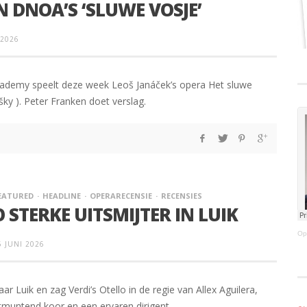
N DNOA’S ‘SLUWE VOSJE’
 2026
ademy speelt deze week Leoš Janáček’s opera Het sluwe
šky ). Peter Franken doet verslag.
EATURED
HEADLINE
OPERARECENSIE
RECENSIES
O STERKE UITSMIJTER IN LUIK
Op
6 JUNI 2026
r Luik en zag Verdi’s Otello in de regie van Allex Aguilera,
tmuntend koor en een ervaren dirigent.