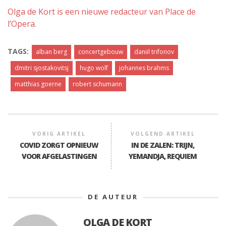
Olga de Kort is een nieuwe redacteur van Place de
l’Opera.
TAGS:
alban berg
concertgebouw
daniil trifonov
dmitri sjostakovitsj
hugo wolf
johannes brahms
matthias goerne
robert schumann
VORIG ARTIKEL
VOLGEND ARTIKEL
COVID ZORGT OPNIEUW
IN DE ZALEN: TRIJN,
VOOR AFGELASTINGEN
YEMANDJA, REQUIEM
DE AUTEUR
OLGA DE KORT