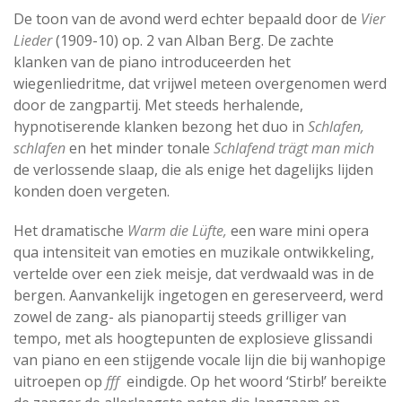
De toon van de avond werd echter bepaald door de
Vier
Lieder
(1909-10) op. 2 van Alban Berg. De zachte
klanken van de piano introduceerden het
wiegenliedritme, dat vrijwel meteen overgenomen werd
door de zangpartij. Met steeds herhalende,
hypnotiserende klanken bezong het duo in
Schlafen,
schlafen
en het minder tonale
Schlafend trägt man mich
de verlossende slaap, die als enige het dagelijks lijden
konden doen vergeten.
Het dramatische
Warm die Lüfte,
een ware mini opera
qua intensiteit van emoties en muzikale ontwikkeling,
vertelde over een ziek meisje, dat verdwaald was in de
bergen. Aanvankelijk ingetogen en gereserveerd, werd
zowel de zang- als pianopartij steeds grilliger van
tempo, met als hoogtepunten de explosieve glissandi
van piano en een stijgende vocale lijn die bij wanhopige
uitroepen op
fff
eindigde. Op het woord ‘Stirb!’ bereikte