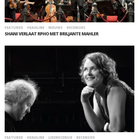
FEATURED
HEADLINE
NIEUWS
RECENSIES
SHANI VERLAAT RPHO MET BRILJANTE MAHLER
FEATURED
HEADLINE
LIEDRECENSIE
RECENSIES