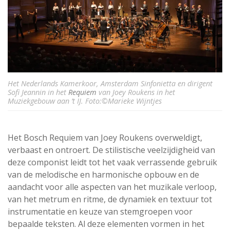
Het Nederlands Kamerkoor, Amsterdam Sinfonietta en dirigent
Sofi Jeannin in het
Requiem
van Joey Roukens in het
Muziekgebouw aan ’t IJ. Foto:©Marieke Wijntjes
Het Bosch Requiem van Joey Roukens overweldigt,
verbaast en ontroert. De stilistische veelzijdigheid van
deze componist leidt tot het vaak verrassende gebruik
van de melodische en harmonische opbouw en de
aandacht voor alle aspecten van het muzikale verloop,
van het metrum en ritme, de dynamiek en textuur tot
instrumentatie en keuze van stemgroepen voor
bepaalde teksten. Al deze elementen vormen in het