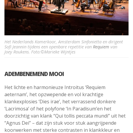
Het Nederlands Kamerkoor, Amsterdam Sinfonietta en dirigent
Sofi Jeannin tijdens een openbare repetitie van
Requiem
van
Joey Roukens. Foto:©Marieke Wijntjes
ADEMBENEMEND MOOI
Het lichte en harmonieuze Introitus ‘Requiem
aeternam’, het opzwepende en vol krachtige
klankexplosies ‘Dies irae’, het verrassend donkere
‘Lacrimosa’ of het polyfone ‘In Paradisum’en het
doorzichtig van klank “Qui tollis peccata mundi” uit het
“Agnus Dei” – dat zijn stuk voor stuk aangrijpende
koorwerken met sterke contrasten in klankkleur en