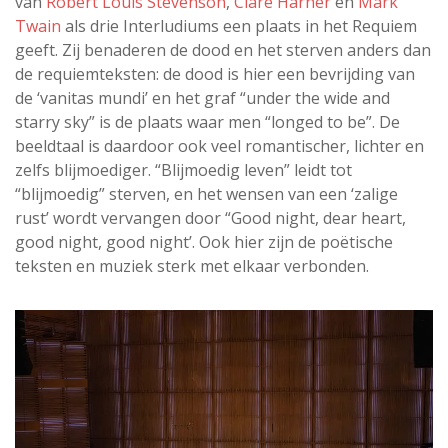
van
Robert Louis Stevenson
,
Clare Harner
en
Mark
Twain
als drie Interludiums een plaats in het Requiem
geeft. Zij benaderen de dood en het sterven anders dan
de requiemteksten: de dood is hier een bevrijding van
de ‘vanitas mundi’ en het graf “under the wide and
starry sky” is de plaats waar men “longed to be”. De
beeldtaal is daardoor ook veel romantischer, lichter en
zelfs blijmoediger. “Blijmoedig leven” leidt tot
“blijmoedig” sterven, en het wensen van een ‘zalige
rust’ wordt vervangen door “Good night, dear heart,
good night, good night’. Ook hier zijn de poëtische
teksten en muziek sterk met elkaar verbonden.