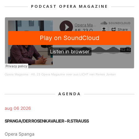
PODCAST OPERA MAGAZINE
Opera Magazine
·
Afl. 23 Opera Magazine over aus LICHT met Renee Jonker
AGENDA
aug 06 2026
SPANGA/DER ROSENKAVALIER – R.STRAUSS
Opera Spanga