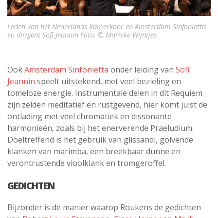
Leden van het Nederlands Kamerkoor en Amsterdam Sinfonietta
en dirigent Sofi Jeannin Foto: © Marieke Wijntjes
Ook
Amsterdam Sinfonietta
onder leiding van
Sofi
Jeannin
speelt uitstekend, met veel bezieling en
tomeloze energie. Instrumentale delen in dit Requiem
zijn zelden meditatief en rustgevend, hier komt juist de
ontlading met veel chromatiek en dissonante
harmonieën, zoals bij het enerverende Praeludium.
Doeltreffend is het gebruik van glissandi, golvende
klanken van marimba, een breekbaar dunne en
verontrustende vioolklank en tromgeroffel.
GEDICHTEN
Bijzonder is de manier waarop Roukens de gedichten