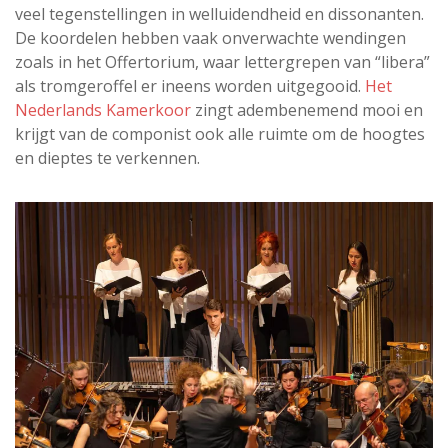
veel tegenstellingen in welluidendheid en dissonanten.
De koordelen hebben vaak onverwachte wendingen
zoals in het Offertorium, waar lettergrepen van “libera”
als tromgeroffel er ineens worden uitgegooid.
Het
Nederlands Kamerkoor
zingt adembenemend mooi en
krijgt van de componist ook alle ruimte om de hoogtes
en dieptes te verkennen.