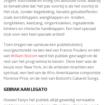
zingen!’ voorstelde en vroeg om absolute stilte, waarbij
ze benadrukte dat ‘het pas voorbij is als het voorbij is!.
Het stuk, zonder begeleiding, bevatte geluidseffecten
zoals borstkloppen, wangklappen en -knallen,
tongklikken, keelzang, vingerknakken, ingeademde
klinkers en ritmische handklappen. Een heel speciaal
stuk voor een heel speciale artiest!
Toen kregen we opnieuw een publieksloterij
voorgeschoteld: na één lied van Francis Poulenc en één
van
William Bolcom
werd het publiek gevraagd om de
rest van het programma te kiezen.
Deze keer was de
keuze voor New York, en de artiesten brachten een
spiritual, een lied van de Afro-Amerikaanse componiste
Florence Price, en de rest van Bolcom’s Cabaret Songs.
GEBRAK AAN LEGATO
Hoewel Fanyo het publiek altijd geweldig vermaakte