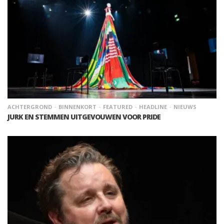
ACHTERGROND
BINNENKORT
FEATURED
HEADLINE
NIEUWS
JURK EN STEMMEN UITGEVOUWEN VOOR PRIDE