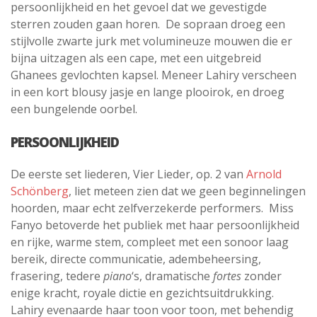
persoonlijkheid en het gevoel dat we gevestigde
sterren zouden gaan horen.
De sopraan droeg een
stijlvolle zwarte jurk met volumineuze mouwen die er
bijna uitzagen als een cape, met een uitgebreid
Ghanees gevlochten kapsel. Meneer Lahiry verscheen
in een kort blousy jasje en lange plooirok, en droeg
een bungelende oorbel.
PERSOONLIJKHEID
De eerste set liederen, Vier Lieder, op. 2 van
Arnold
Schönberg
, liet meteen zien dat we geen beginnelingen
hoorden, maar echt zelfverzekerde performers.
Miss
Fanyo betoverde het publiek met haar persoonlijkheid
en rijke, warme stem, compleet met een sonoor laag
bereik, directe communicatie, adembeheersing,
frasering, tedere
piano
‘s, dramatische
fortes
zonder
enige kracht, royale dictie en gezichtsuitdrukking.
Lahiry evenaarde haar toon voor toon, met behendig