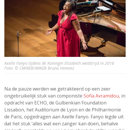
Axelle Fanyo tijdens de Koningin Elizabeth wedstrijd in 2018
Foto: © CMIREB/IMKEB Bruno Venniez
Na de pauze werden we getrakteerd op een zeer
ongebruikelijk stuk van componiste
Sofia Avramidou,
in
opdracht van ECHO, de Gulbenkian Foundation
Lissabon, het Auditorium de Lyon en de Philharmonie
de Paris, opgedragen aan Axelle Fanyo. Fanyo legde uit
dat het stuk ‘alles wat een zanger kan doen, behalve