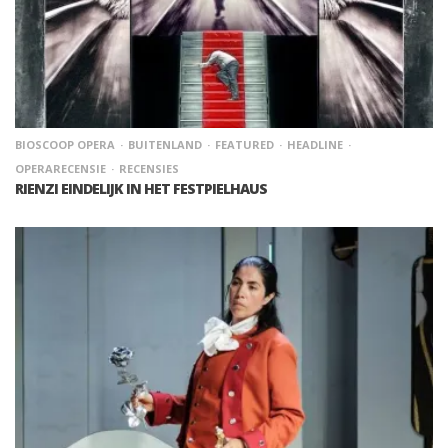
BIOSCOOP OPERA
BUITENLAND
FEATURED
HEADLINE
OPERARECENSIE
RECENSIES
RIENZI EINDELIJK IN HET FESTPIELHAUS