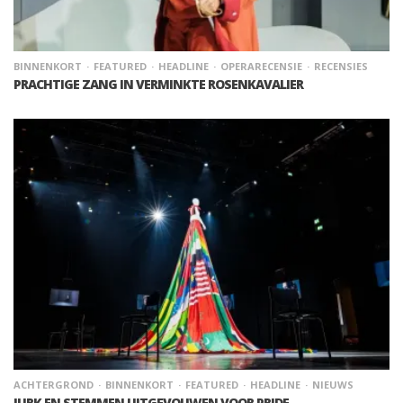
BINNENKORT
FEATURED
HEADLINE
OPERARECENSIE
RECENSIES
PRACHTIGE ZANG IN VERMINKTE ROSENKAVALIER
ACHTERGROND
BINNENKORT
FEATURED
HEADLINE
NIEUWS
JURK EN STEMMEN UITGEVOUWEN VOOR PRIDE