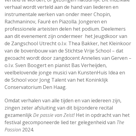
verhaal wordt verteld aan de hand van liederen en
instrumentale werken van onder meer Chopin,
Rachmaninov, Fauré en Piazolla. Jongeren en
professionele arteisten delen het podium. Deelemers
aan dit evenement zijn ondermeer het Jeugdkoor van
de Zangschool Utrecht o.l.v. Thea Bakker, het Kleinkoor
van de bovenbouw van de Stichtse Vrije School – dat
gecoacht wordt door zangdocent Annelies van Gerven –
o.l.v. Sven Boogert en pianist Bas Verheijden,
veelbelovende jonge musici van KunstenHuis Idea en
de School voor Jong Talent van het Koninklijk
Conservatorium Den Haag.
Omdat verhalen van alle tijden en van iedereen zijn,
zingen zeter afsluiting van dit bijzondere recital
gezamenlijk
De passie van Zeist!
Het in opdracht van het
festival gecomponeerde lied ter gelegenheid van
The
Passion
2024.