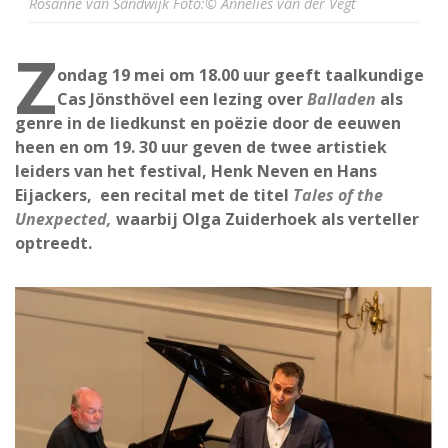
Rosanne van Sandwijk Foto:© Annelies van der Vegt
Z
ondag 19 mei om 18.00 uur geeft taalkundige
Cas Jönsthövel een lezing over
Balladen
als
genre in de liedkunst en poëzie door de eeuwen
heen
en om 19. 30 uur geven de twee artistiek
leiders van het festival, Henk Neven en Hans
Eijackers, een recital met de titel
Tales of the
Unexpected,
waarbij Olga Zuiderhoek als verteller
optreedt.