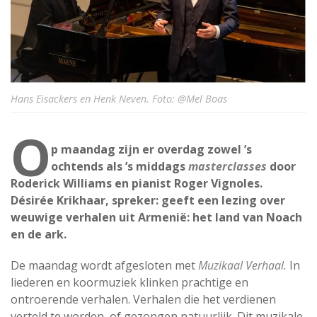
Hans Eisackers en Henk Neven. Foto: @Mel Boas
O
p maandag zijn er overdag zowel ’s
ochtends als ’s middags
masterclasses
door
Roderick Williams en pianist Roger Vignoles.
Désirée Krikhaar, spreker: geeft een lezing over
weuwige verhalen uit Armenië: het land van Noach
en de ark.
De maandag wordt afgesloten met
Muzikaal Verhaal.
In
liederen en koormuziek klinken prachtige en
ontroerende verhalen. Verhalen die het verdienen
verteld te worden, of gezongen natuurlijk. Dit muzikale