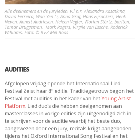
Alle deelnemers en de juryleden. v.l.n.r. Alexandra Kasatkina,
David Ferreira, Wan-Yen Li, Anna Graf, Hans Eijsackers, Henk
Neven, Annett Andriesen, Heleen Vegter, Florian Störtz, bariton,
Tamar Bruggeman, Mark Rogers, Virgile van Essche, Roderick
Williams. Foto: © ILFZ Mel Boas
AUDITIES
Afgelopen vrijdag opende het Internationaal Lied
e
Festival Zeist haar 8
editie. Traditiegetrouw begon het
Festival met audities in het kader van het
Young Artist
Platform
. Lied duo’s die hebben deelgenomen aan
masterclasses in vorige edities zijn uitgenodigd zich in
te schrijven voor de auditie waarbij het beste duo,
aangewezen door een jury, recitals krijgt aangeboden
tijdens het Oxford International Song Festival en het