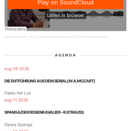
Opera Magazine
·
Afl. 23 Opera Magazine over aus LICHT met Renee Jonker
AGENDA
aug 09 2026
DIE ENTFÜHRUNG AUS DEM SERIAL(W.A.MOZART)
Paleis het Loo
aug 11 2026
SPANGA/DER ROSENKAVALIER – R.STRAUSS
Opera Spanga