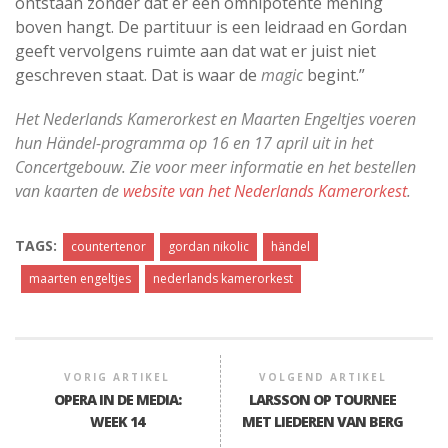
ontstaan zonder dat er een omnipotente mening
boven hangt. De partituur is een leidraad en Gordan
geeft vervolgens ruimte aan dat wat er juist niet
geschreven staat. Dat is waar de
magic
begint.”
Het Nederlands Kamerorkest en Maarten Engeltjes voeren
hun Händel-programma op 16 en 17 april uit in het
Concertgebouw. Zie voor meer informatie en het bestellen
van kaarten de
website van het Nederlands Kamerorkest
.
TAGS:
countertenor
gordan nikolic
händel
maarten engeltjes
nederlands kamerorkest
VORIG ARTIKEL
VOLGEND ARTIKEL
OPERA IN DE MEDIA:
LARSSON OP TOURNEE
WEEK 14
MET LIEDEREN VAN BERG