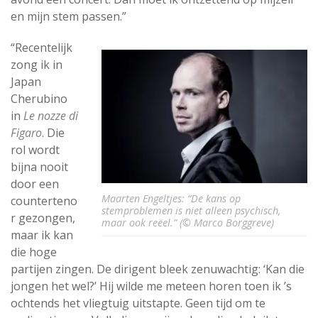
en mijn stem passen.”
“Recentelijk
zong ik in
Japan
Cherubino
in
Le nozze di
Figaro
. Die
rol wordt
bijna nooit
door een
Maarten Engeltjes: “De kans op
counterteno
stemproblemen is niet alleen psychisch,
r gezongen,
maar ook reëel.” (© Marco Borggreve)
maar ik kan
die hoge
partijen zingen. De dirigent bleek zenuwachtig: ‘Kan die
jongen het wel?’ Hij wilde me meteen horen toen ik ’s
ochtends het vliegtuig uitstapte. Geen tijd om te