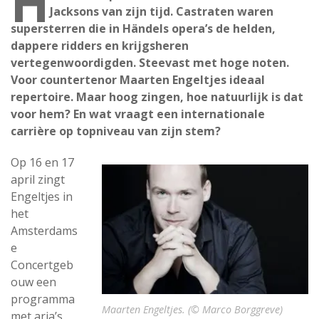
H
Jacksons van zijn tijd. Castraten waren
supersterren die in Händels opera’s de helden,
dappere ridders en krijgsheren
vertegenwoordigden. Steevast met hoge noten.
Voor countertenor Maarten Engeltjes ideaal
repertoire. Maar hoog zingen, hoe natuurlijk is dat
voor hem? En wat vraagt een internationale
carrière op topniveau van zijn stem?
Op 16 en 17
april zingt
Engeltjes in
het
Amsterdams
e
Concertgeb
ouw een
programma
Maarten Engeltjes. (© Marco Borggreve)
met aria’s