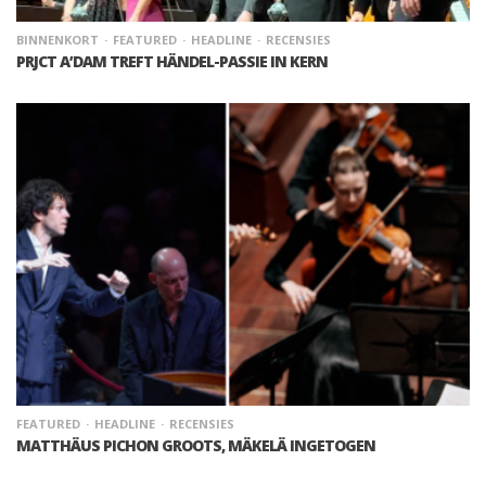
BINNENKORT
FEATURED
HEADLINE
RECENSIES
PRJCT A’DAM TREFT HÄNDEL-PASSIE IN KERN
FEATURED
HEADLINE
RECENSIES
MATTHÄUS PICHON GROOTS, MÄKELÄ INGETOGEN