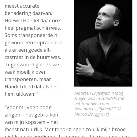
meest accurate
benadering daarvan.
Hoewel Händel daar ook
heel pragmatisch in was.
Soms transponeerde hij
gewoon een sopraanaria
als er een goede alt-
castraat in de buurt was.
Tegenwoordig doen we
vaak moeilijk over
transponeren, maar
Händel deed dat als het
Maarten Engeltjes: “Hoog
hem uitkwam.”
zingen was in Händels tijd
het toonbeeld van
“Voor mij voelt hoog
bovenmenselijkheid.” (©
Marco Borggreve)
zingen – het gebruiken
van mijn kopstem – het
meest natuurlijk. Met tenor zingen zou ik mijn brood
niet kunnen verdienen. Ik begon als 4-jarig jongetje in