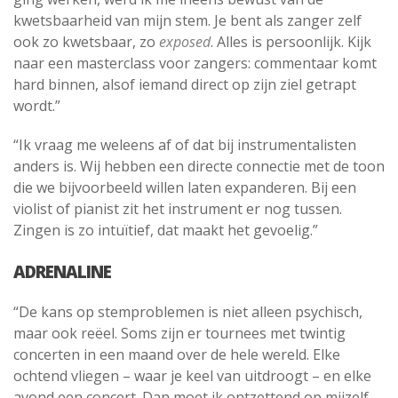
kwetsbaarheid van mijn stem. Je bent als zanger zelf
ook zo kwetsbaar, zo
exposed
. Alles is persoonlijk. Kijk
naar een masterclass voor zangers: commentaar komt
hard binnen, alsof iemand direct op zijn ziel getrapt
wordt.”
“Ik vraag me weleens af of dat bij instrumentalisten
anders is. Wij hebben een directe connectie met de toon
die we bijvoorbeeld willen laten expanderen. Bij een
violist of pianist zit het instrument er nog tussen.
Zingen is zo intuïtief, dat maakt het gevoelig.”
ADRENALINE
“De kans op stemproblemen is niet alleen psychisch,
maar ook reëel. Soms zijn er tournees met twintig
concerten in een maand over de hele wereld. Elke
ochtend vliegen – waar je keel van uitdroogt – en elke
avond een concert. Dan moet ik ontzettend op mijzelf