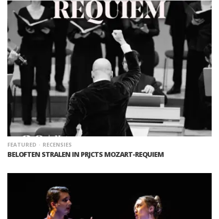
FEATURED
RECENSIES
BELOFTEN STRALEN IN PRJCTS MOZART-REQUIEM