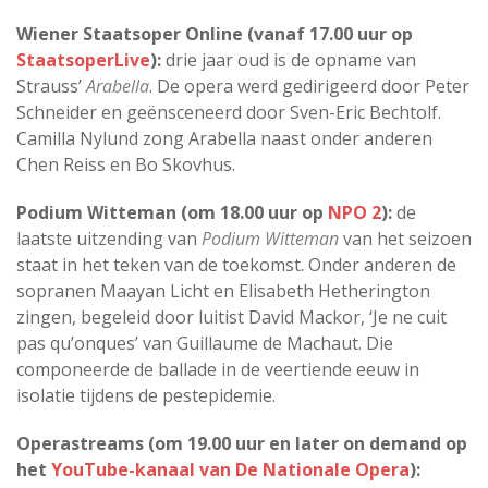
Wiener Staatsoper Online (vanaf 17.00 uur op
StaatsoperLive
):
drie jaar oud is de opname van
Strauss’
Arabella
. De opera werd gedirigeerd door Peter
Schneider en geënsceneerd door Sven-Eric Bechtolf.
Camilla Nylund zong Arabella naast onder anderen
Chen Reiss en Bo Skovhus.
Podium Witteman (om 18.00 uur op
NPO 2
):
de
laatste uitzending van
Podium Witteman
van het seizoen
staat in het teken van de toekomst. Onder anderen de
sopranen Maayan Licht en Elisabeth Hetherington
zingen, begeleid door luitist David Mackor, ‘Je ne cuit
pas qu’onques’ van Guillaume de Machaut. Die
componeerde de ballade in de veertiende eeuw in
isolatie tijdens de pestepidemie.
Operastreams (om 19.00 uur en later on demand op
het
YouTube-kanaal van De Nationale Opera
):