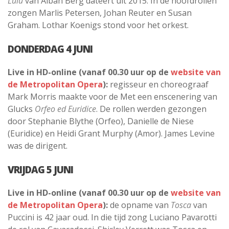
Lulu
van Alban Berg dateert uit 2015. In de hoofdrollen
zongen Marlis Petersen, Johan Reuter en Susan
Graham. Lothar Koenigs stond voor het orkest.
DONDERDAG 4 JUNI
Live in HD-online (vanaf 00.30 uur op de
website van
de Metropolitan Opera
):
regisseur en choreograaf
Mark Morris maakte voor de Met een enscenering van
Glucks
Orfeo ed Euridice
. De rollen werden gezongen
door Stephanie Blythe (Orfeo), Danielle de Niese
(Euridice) en Heidi Grant Murphy (Amor). James Levine
was de dirigent.
VRIJDAG 5 JUNI
Live in HD-online (vanaf 00.30 uur op de
website van
de Metropolitan Opera
):
de opname van
Tosca
van
Puccini is 42 jaar oud. In die tijd zong Luciano Pavarotti