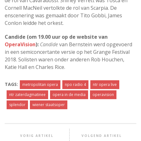
de rol van Cavaradossi. Shirley Verrett was Tosca en
Cornell MacNeil vertolkte de rol van Scarpia. De
enscenering was gemaakt door Tito Gobbi, James
Conlon leidde het orkest.
Candide (om 19.00 uur op de website van
OperaVision
):
Candide
van Bernstein werd opgevoerd
in een semiconcertante versie op het Grange Festival
2018. Solisten waren onder anderen Rob Houchen,
Katie Hall en Charles Rice.
TAGS:
metropolitan opera
npo radio 4
ntr opera live
ntr zaterdagmatinee
opera in de media
operavision
splendor
wiener staatsoper
VORIG ARTIKEL
VOLGEND ARTIKEL