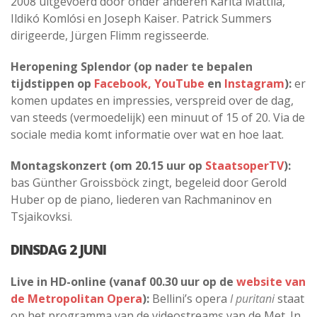
2008 uitgevoerd door onder anderen Karita Mattila,
Ildikó Komlósi en Joseph Kaiser. Patrick Summers
dirigeerde, Jürgen Flimm regisseerde.
Heropening Splendor (op nader te bepalen
tijdstippen op
Facebook,
YouTube
en
Instagram
):
er
komen updates en impressies, verspreid over de dag,
van steeds (vermoedelijk) een minuut of 15 of 20. Via de
sociale media komt informatie over wat en hoe laat.
Montagskonzert (om 20.15 uur op
StaatsoperTV
):
bas Günther Groissböck zingt, begeleid door Gerold
Huber op de piano, liederen van Rachmaninov en
Tsjaikovksi.
DINSDAG 2 JUNI
Live in HD-online (vanaf 00.30 uur op de
website van
de Metropolitan Opera
):
Bellini’s opera
I puritani
staat
op het programma van de videostreams van de Met. In