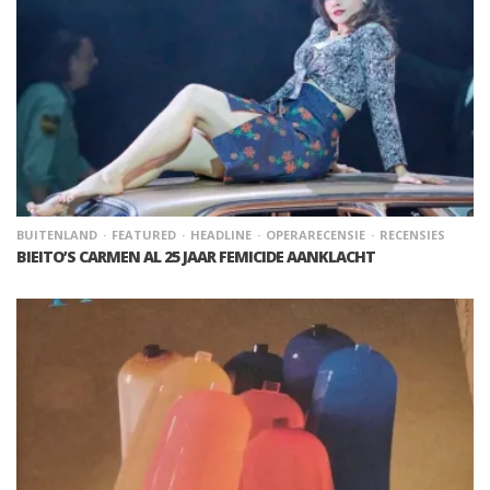
BUITENLAND
FEATURED
HEADLINE
OPERARECENSIE
RECENSIES
BIEITO’S CARMEN AL 25 JAAR FEMICIDE AANKLACHT