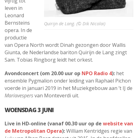
vijftig tot
leven in
Leonard
Bernsteins
Quirijn de Lang. (© Dik Nicolai)
opera. In de
productie
van Opera North wordt Dinah gezongen door Wallis
Giunta, de Nederlandse bariton Quirijn de Lang zingt
Sam. Tobias Ringborg leidt het orkest.
Avondconcert (om 20.00 uur op
NPO Radio 4
):
het
ensemble Pygmalion onder leiding van Raphaël Pichon
voerde in januari 2019 in het Muziekgebouw aan ’t IJ de
Mariavespers
van Monteverdi uit.
WOENSDAG 3 JUNI
Live in HD-online (vanaf 00.30 uur op de
website van
de Metropolitan Opera
):
William Kentridges regie van