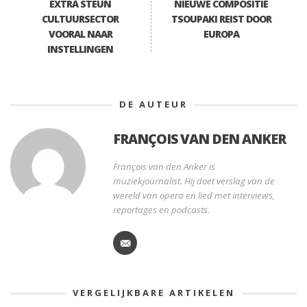
EXTRA STEUN
NIEUWE COMPOSITIE
CULTUURSECTOR
TSOUPAKI REIST DOOR
VOORAL NAAR
EUROPA
INSTELLINGEN
DE AUTEUR
FRANÇOIS VAN DEN ANKER
François van den Anker is
muziekjournalist. Hij doet verslag van de
wereld van opera en lied met interviews,
reportages en podcasts.
VERGELIJKBARE ARTIKELEN