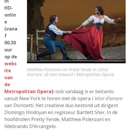
in
HD-
onlin
e
(vana
f
00.30
uur
op de
webs
Matthew Polenzani en Pretty Yende in L’elisir
ite
d’amore. (© Ken Howard / Metropolitan Opera)
van
de
Metropolitan Opera
):
ook vandaag is er belcanto
vanuit New York te horen met de opera
L’elisir d’amore
van Donizetti. Het creatieve duo bestond uit dirigent
Domingo Hindoyan en regisseur Bartlett Sher. In de
hoofdrollen Pretty Yende, Matthew Polenzani en
Ildebrando D’Arcangelo.