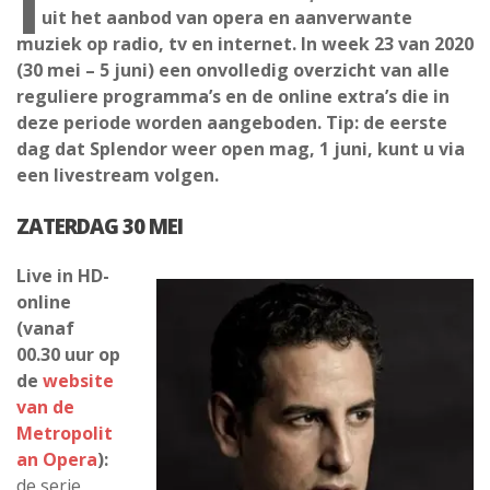
I
uit het aanbod van opera en aanverwante
muziek op radio, tv en internet. In week 23 van 2020
(30 mei – 5 juni) een onvolledig overzicht van alle
reguliere programma’s en de online extra’s die in
deze periode worden aangeboden. Tip: de eerste
dag dat Splendor weer open mag, 1 juni, kunt u via
een livestream volgen.
ZATERDAG 30 MEI
Live in HD-
online
(vanaf
00.30 uur op
de
website
van de
Metropolit
an Opera
):
de serie