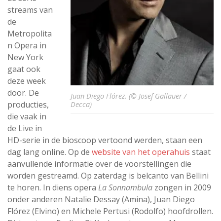
streams van
de
Metropolita
n Opera in
New York
gaat ook
deze week
door. De
Juan Diego Flórez. (© Josef Gallauer /
producties,
Decca)
die vaak in
de Live in
HD-serie in de bioscoop vertoond werden, staan een
dag lang online. Op de
website van het operahuis
staat
aanvullende informatie over de voorstellingen die
worden gestreamd. Op zaterdag is belcanto van Bellini
te horen. In diens opera
La Sonnambula
zongen in 2009
onder anderen Natalie Dessay (Amina), Juan Diego
Flórez (Elvino) en Michele Pertusi (Rodolfo) hoofdrollen.