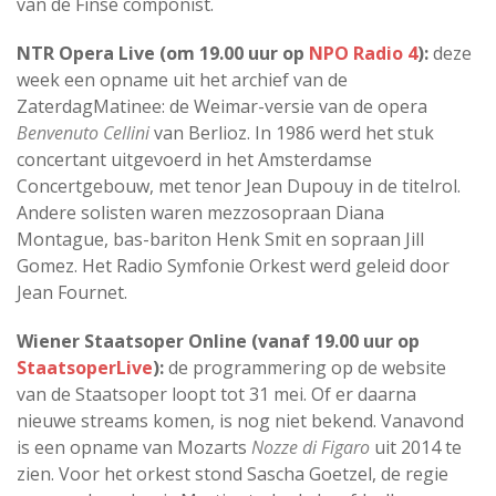
van de Finse componist.
NTR Opera Live (om 19.00 uur op
NPO Radio 4
):
deze
week een opname uit het archief van de
ZaterdagMatinee: de Weimar-versie van de opera
Benvenuto Cellini
van Berlioz. In 1986 werd het stuk
concertant uitgevoerd in het Amsterdamse
Concertgebouw, met tenor Jean Dupouy in de titelrol.
Andere solisten waren mezzosopraan Diana
Montague, bas-bariton Henk Smit en sopraan Jill
Gomez. Het Radio Symfonie Orkest werd geleid door
Jean Fournet.
Wiener Staatsoper Online (vanaf 19.00 uur op
StaatsoperLive
):
de programmering op de website
van de Staatsoper loopt tot 31 mei. Of er daarna
nieuwe streams komen, is nog niet bekend. Vanavond
is een opname van Mozarts
Nozze di Figaro
uit 2014 te
zien. Voor het orkest stond Sascha Goetzel, de regie