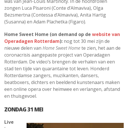
was van Jean-Louis Martinoty. In de hoofdrollen
zongen Luca Pisaroni (Conte d’Almaviva), Olga
Bezsmertna (Contessa d’Almaviva), Anita Hartig
(Susanna) en Adam Plachetka (Figaro).
Home Sweet Home (on demand op de
website van
Operadagen Rotterdam
):
nog tot 30 mei zijn de
nieuwe delen van
Home Sweet Home
te zien, het aan de
coronacrisis aangepaste project van Operadagen
Rotterdam. De video’s brengen de verhalen van een
stad ten tijde van quarantaine tot leven. Honderd
Rotterdamse zangers, muzikanten, dansers,
beatboxers, dichters en beeldend kunstenaars maken
een online opera over heimwee en verlangen, afstand
en thuisgevoel.
ZONDAG 31 MEI
Live