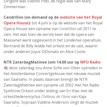
Dirigent was Evelino Pidò, de regie was van Mary
Zimmerman.
Cendrillon (on demand op de
website van het Royal
Opera House
):
tot 4 juni is op de website van het Royal
Opera House een opname van
Cendrillon
uit 2011 te
zien. Het was toen de eerste keer dat de opera van
Massenet werd opgevoerd in het Londense operahuis.
Bertrand de Billy leidde het orkest en de cast, waarin
onder anderen Joyce DiDonato en Alice Coote.
NTR ZaterdagMatinee (om 14.00 uur op
NPO Radio
4
):
deze zaterdag zou Anne Sofie von Otter optreden in
het Amsterdamse Concertgebouw met nieuwe muziek
van Saariaho. In plaats daarvan brengt de NTR
ZaterdagMatinee een opname uit 2002 met het Radio
Symfonie Orkest onder leiding van Eri Klas met de
orkestliederencyclus
Château de l’âme
van Kaja
Saariaho. Sopraan Valdine Anderson zingt de muziek