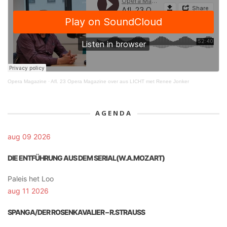
Opera Magazine
·
Afl. 23 Opera Magazine over aus LICHT met Renee Jonker
AGENDA
aug 09 2026
DIE ENTFÜHRUNG AUS DEM SERIAL(W.A.MOZART)
Paleis het Loo
aug 11 2026
SPANGA/DER ROSENKAVALIER – R.STRAUSS