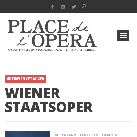
ARTIKELEN GETAGGED
WIENER
STAATSOPER
BUITENLAND
FEATURED
HEADLINE