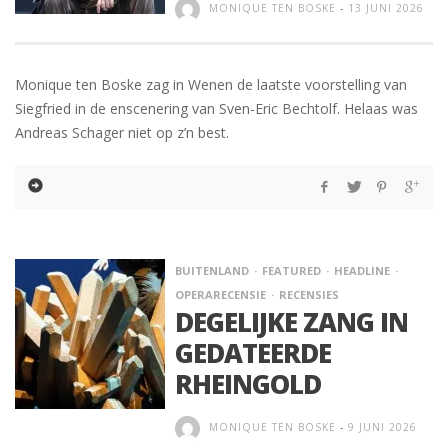
MONIQUE TEN BOSKE
-
13 JUNI 2026
Monique ten Boske zag in Wenen de laatste voorstelling van
Siegfried in de enscenering van Sven-Eric Bechtolf. Helaas was
Andreas Schager niet op z’n best.
BUITENLAND
FEATURED
HEADLINE
OPERARECENSIE
RECENSIES
DEGELIJKE ZANG IN
GEDATEERDE
RHEINGOLD
MONIQUE TEN BOSKE
-
9 JUNI 2026