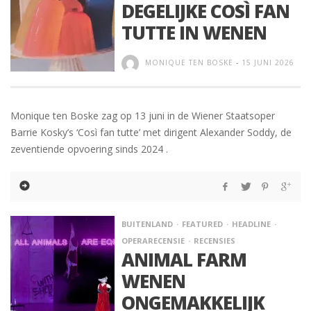
DEGELIJKE COSÌ FAN
TUTTE IN WENEN
MONIQUE TEN BOSKE
-
15 JUNI 2026
Monique ten Boske zag op 13 juni in de Wiener Staatsoper
Barrie Kosky’s ‘Così fan tutte’ met dirigent Alexander Soddy, de
zeventiende opvoering sinds 2024 .
BUITENLAND
FEATURED
HEADLINE
OPERARECENSIE
RECENSIES
ANIMAL FARM
WENEN
ONGEMAKKELIJK