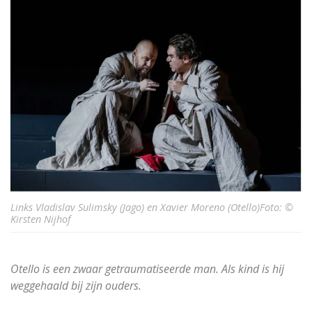
Links Vladislav Sulimsky (Jago) en Xavier Moreno (Otello)Foto: ©
Kirsten Nijhof
Otello is een zwaar getraumatiseerde man. Als kind is hij
weggehaald bij zijn ouders.