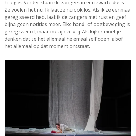
hoog is. Verder staan de zangers in een zwarte doos.
Ze voelen het nu. Ik laat ze nu ook los. Als ik ze eenmaal
geregisseerd heb, laat ik de zangers met rust en geef
bijna geen notities meer. Elke hand- of oogbeweging is
geregisseerd, maar nu zijn ze vrij. Als kijker moet je
denken dat ze het allemaal helemaal zelf doen, alsof
het allemaal op dat moment ontstaat.