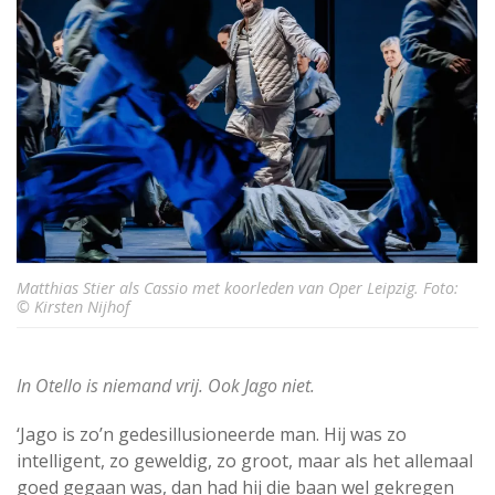
Matthias Stier als Cassio met koorleden van Oper Leipzig. Foto:
© Kirsten Nijhof
In Otello is niemand vrij. Ook Jago niet.
‘Jago is zo’n gedesillusioneerde man. Hij was zo
intelligent, zo geweldig, zo groot, maar als het allemaal
goed gegaan was, dan had hij die baan wel gekregen