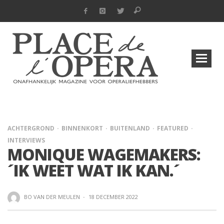
ACHTERGROND
BINNENKORT
BUITENLAND
FEATURED
INTERVIEWS
MONIQUE WAGEMAKERS:
´IK WEET WAT IK KAN.´
BO VAN DER MEULEN
·
18 DECEMBER 2022