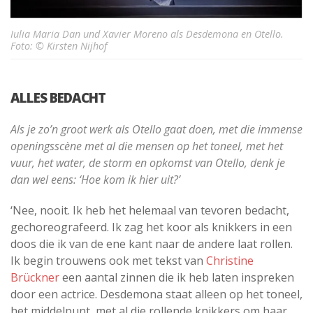
Iulia Maria Dan und Xavier Moreno als Desdemona en Otello.
Foto: © Kirsten Nijhof
ALLES BEDACHT
Als je zo’n groot werk als Otello gaat doen, met die immense
openingsscène met al die mensen op het toneel, met het
vuur, het water, de storm en opkomst van Otello, denk je
dan wel eens: ‘Hoe kom ik hier uit?’
‘Nee, nooit. Ik heb het helemaal van tevoren bedacht,
gechoreografeerd. Ik zag het koor als knikkers in een
doos die ik van de ene kant naar de andere laat rollen.
Ik begin trouwens ook met tekst van
Christine
Brückner
een aantal zinnen die ik heb laten inspreken
door een actrice. Desdemona staat alleen op het toneel,
het middelpunt, met al die rollende knikkers om haar