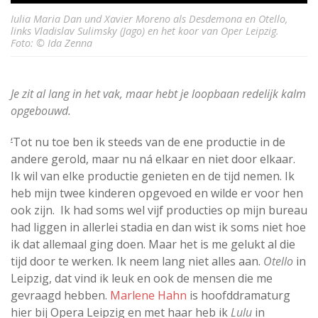
Iulia Maria Dan und Xavier Moreno als Desdemona en Otello,
links Vladislav Sulimsky (Jago) en het koor van Oper Leipzig.
Foto: © Ida Zenna
Je zit al lang in het vak, maar hebt je loopbaan redelijk kalm
opgebouwd.
‘
Tot nu toe ben ik steeds van de ene productie in de
andere gerold, maar nu ná elkaar en niet door elkaar.
Ik wil van elke productie genieten en de tijd nemen. Ik
heb mijn twee kinderen opgevoed en wilde er voor hen
ook zijn. Ik had soms wel vijf producties op mijn bureau
had liggen in allerlei stadia en dan wist ik soms niet hoe
ik dat allemaal ging doen. Maar het is me gelukt al die
tijd door te werken. Ik neem lang niet alles aan.
Otello
in
Leipzig, dat vind ik leuk en ook de mensen die me
gevraagd hebben.
Marlene Hahn
is hoofddramaturg
hier bij Opera Leipzig en met haar heb ik
Lulu
in