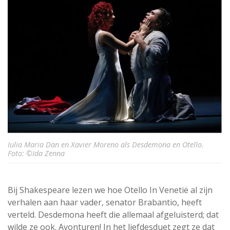
Iulia Maria Dan en Xavier Moreno als Desdemona en Otello.
Foto: ©Ida Zenna
Bij Shakespeare lezen we hoe Otello In Venetië al zijn
verhalen aan haar vader, senator Brabantio, heeft
verteld. Desdemona heeft die allemaal afgeluisterd; dat
wilde ze ook. Avonturen! In het liefdesduet zegt ze dat