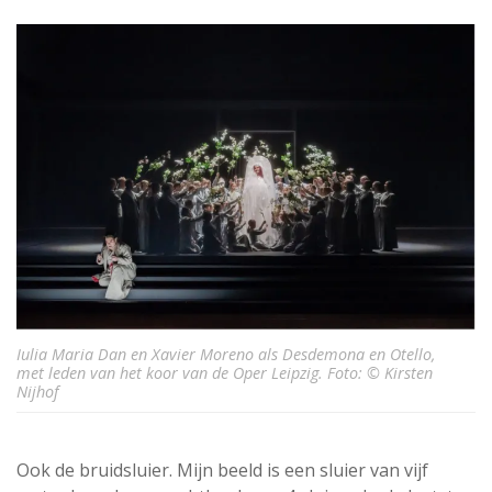
Iulia Maria Dan en Xavier Moreno als Desdemona en Otello,
met leden van het koor van de Oper Leipzig. Foto: © Kirsten
Nijhof
Ook de bruidsluier. Mijn beeld is een sluier van vijf