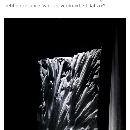
hebben ze zoiets van ‘oh, verdomd, zit dat zo?!’