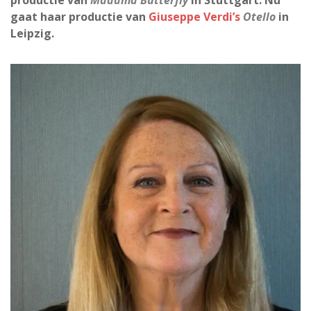
productie van
Madama Butterfly
in Stuttgart. Nu
gaat haar productie van
Giuseppe Verdi’s
Otello
in
Leipzig.