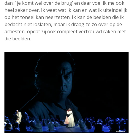
dan: ‘ je komt wel over de brug’ en daar voel ik me ook
heel zeker over. Ik weet wat ik kan en wat ik uiteindelijk
op het toneel kan neerzetten. Ik kan de beelden die ik
bedacht niet loslaten, maar ik draag ze zo over op de
artiesten, opdat zij ook compleet vertrouwd raken met
die beelden.