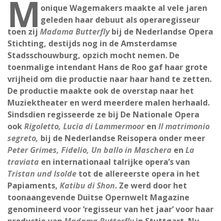
M
onique Wagemakers maakte al vele jaren
geleden haar debuut als operaregisseur
toen zij
Madama Butterfly
bij de Nederlandse Opera
Stichting, destijds nog in de Amsterdamse
Stadsschouwburg, opzich mocht nemen. De
toenmalige intendant Hans de Roo gaf haar grote
vrijheid om die productie naar haar hand te zetten.
De productie maakte ook de overstap naar het
Muziektheater en werd meerdere malen herhaald.
Sindsdien regisseerde ze bij De Nationale Opera
ook
Rigoletto,
Lucia di Lammermoor
en
Il matrimonio
segreto,
bij de Nederlandse Reisopera onder meer
Peter Grimes, Fidelio, Un ballo in Maschera
en
La
traviata
en internationaal talrijke opera’s van
Tristan und Isolde
tot de allereerste opera in het
Papiaments,
Katibu di Shon
. Ze werd door het
toonaangevende Duitse Opernwelt Magazine
genomineerd voor ‘regisseur van het jaar’ voor haar