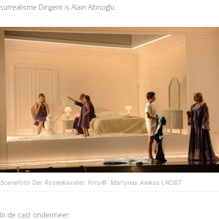
surrealisme Dirigent is Alain Altinoglu.
Scenefoto Der Rosenkavalier. Foto©: Martynas Aleksa LNOBT
In de cast ondermeer: