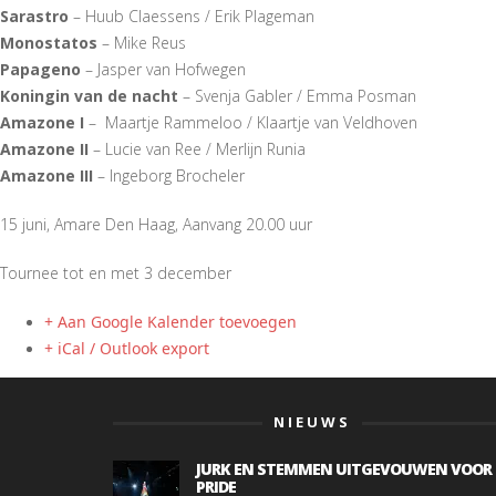
Sarastro
– Huub Claessens / Erik Plageman
Monostatos
– Mike Reus
Papageno
– Jasper van Hofwegen
Koningin van de nacht
– Svenja Gabler / Emma Posman
Amazone I
– Maartje Rammeloo / Klaartje van Veldhoven
Amazone II
– Lucie van Ree / Merlijn Runia
Amazone III
– Ingeborg Brocheler
15 juni, Amare Den Haag, Aanvang 20.00 uur
Tournee tot en met 3 december
+ Aan Google Kalender toevoegen
+ iCal / Outlook export
NIEUWS
JURK EN STEMMEN UITGEVOUWEN VOOR
PRIDE