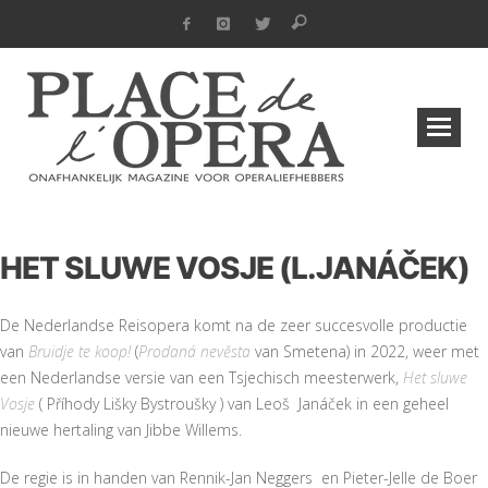
HET SLUWE VOSJE (L.JANÁČEK)
De Nederlandse Reisopera komt na de zeer succesvolle productie
van
Bruidje te koop!
(
Prodaná nevěsta
van Smetena) in 2022, weer met
een Nederlandse versie van een Tsjechisch meesterwerk,
Het sluwe
Vosje
( Příhody Lišky Bystroušky ) van Leoš Janáček in een geheel
nieuwe hertaling van Jibbe Willems.
De regie is in handen van Rennik-Jan Neggers en Pieter-Jelle de Boer