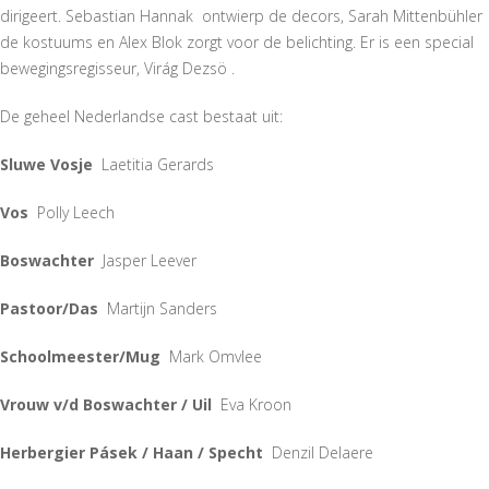
dirigeert. Sebastian Hannak ontwierp de decors, Sarah Mittenbühler
de kostuums en Alex Blok zorgt voor de belichting. Er is een special
bewegingsregisseur, Virág Dezsö .
De geheel Nederlandse cast bestaat uit:
Sluwe Vosje
Laetitia Gerards
Vos
Polly Leech
Boswachter
Jasper Leever
Pastoor/Das
Martijn Sanders
Schoolmeester/Mug
Mark Omvlee
Vrouw v/d Boswachter / Uil
Eva Kroon
Herbergier Pásek / Haan / Specht
Denzil Delaere