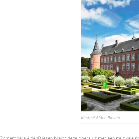
Kasteel Alden Biesen
Zomeropera AldenB iesen breidt deze opera uit met een muzikale pre