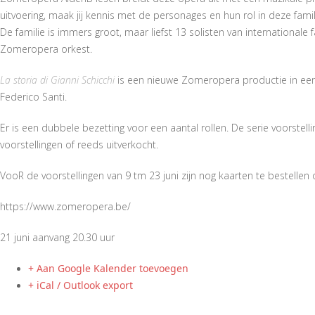
uitvoering, maak jij kennis met de personages en hun rol in deze fami
De familie is immers groot, maar liefst 13 solisten van international
Zomeropera orkest.
La storia di Gianni Schicchi
is een nieuwe Zomeropera productie in een
Federico Santi.
Er is een dubbele bezetting voor een aantal rollen. De serie voorstell
voorstellingen of reeds uitverkocht.
VooR de voorstellingen van 9 tm 23 juni zijn nog kaarten te bestelle
https://www.zomeropera.be/
21 juni aanvang 20.30 uur
+ Aan Google Kalender toevoegen
+ iCal / Outlook export