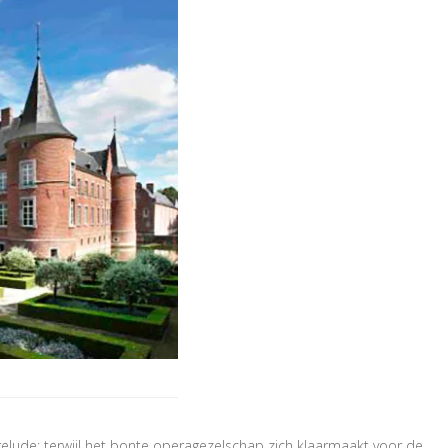
lude: terwijl het bonte operagezelschap zich klaarmaakt voor de