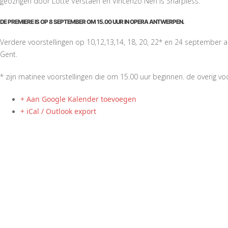
geozngen door Lotte Verstaen en Vincenzo Neri is Sharpless.
DE PREMIERE IS OP 8 SEPTEMBER OM 15.00 UUR IN OPERA ANTWERPEN.
Verdere voorstellingen op 10,12,13,14, 18, 20, 22* en 24 september a
Gent.
* zijn matinee voorstellingen die om 15.00 uur beginnen. de overig v
+ Aan Google Kalender toevoegen
+ iCal / Outlook export