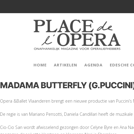
HOME
ARTIKELEN
AGENDA
EDESCHE 
MADAMA BUTTERFLY (G.PUCCINI
Opera &Ballet Vlaanderen brengt een nieuwe productie van Puccini’s
De regie is van Mariano Pensotti, Daniela Candillari heeft de muzikale 
Cio-Cio San wordt afwisselend gezongen door Celyne Byre en Ana Naqe