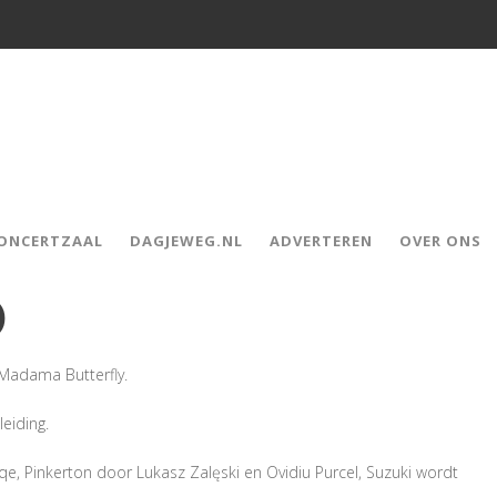
CONCERTZAAL
DAGJEWEG.NL
ADVERTEREN
OVER ONS
)
 Madama Butterfly.
leiding.
, Pinkerton door Lukasz Zalęski en Ovidiu Purcel, Suzuki wordt