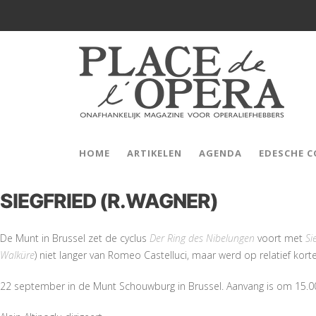
HOME
ARTIKELEN
AGENDA
EDESCHE 
SIEGFRIED (R.WAGNER)
De Munt in Brussel zet de cyclus
Der Ring des Nibelungen
voort met
Si
Walküre
) niet langer van Romeo Castelluci, maar werd op relatief kor
22 september in de Munt Schouwburg in Brussel. Aanvang is om 15.0