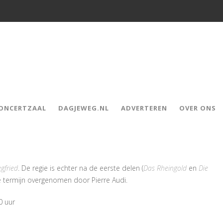
CONCERTZAAL
DAGJEWEG.NL
ADVERTEREN
OVER ONS
egfried
. De regie is echter na de eerste delen (
Das Rheingold
en
Die
te termijn overgenomen door Pierre Audi.
0 uur