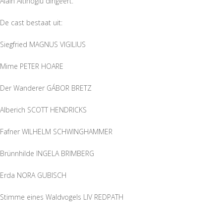
Alain Altinoglu dirigeert.
De cast bestaat uit:
Siegfried
MAGNUS VIGILIUS
Mime
PETER HOARE
Der Wanderer
GÁBOR BRETZ
Alberich
SCOTT HENDRICKS
Fafner
WILHELM SCHWINGHAMMER
Brünnhilde
INGELA BRIMBERG
Erda
NORA GUBISCH
Stimme eines Waldvogels
LIV REDPATH