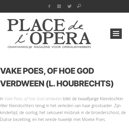
VAKE POES, OF HOE GOD
VERDWEEN (L. HOUBRECHTS)
In
Vake Poes; of hoe God verdween
blikt de twaalfjarige Kleindochter
Aller Kleindochters terug in het verleden van haar grootvader. Zijn
kindertijd, de oorlog, het seksueel misbruik in de broederschool, de
Duitse bezetting, en het wrede huwelijk met Moeke Poes.