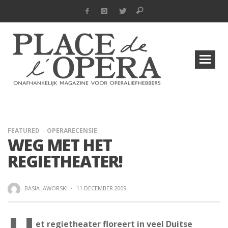
FEATURED
OPERARECENSIE
WEG MET HET
REGIETHEATER!
BASIA JAWORSKI
·
11 DECEMBER 2009
et regietheater floreert in veel Duitse