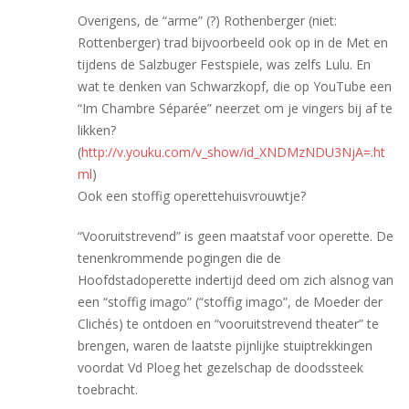
Overigens, de “arme” (?) Rothenberger (niet:
Rottenberger) trad bijvoorbeeld ook op in de Met en
tijdens de Salzbuger Festspiele, was zelfs Lulu. En
wat te denken van Schwarzkopf, die op YouTube een
“Im Chambre Séparée” neerzet om je vingers bij af te
likken?
(
http://v.youku.com/v_show/id_XNDMzNDU3NjA=.ht
ml
)
Ook een stoffig operettehuisvrouwtje?
“Vooruitstrevend” is geen maatstaf voor operette. De
tenenkrommende pogingen die de
Hoofdstadoperette indertijd deed om zich alsnog van
een “stoffig imago” (“stoffig imago”, de Moeder der
Clichés) te ontdoen en “vooruitstrevend theater” te
brengen, waren de laatste pijnlijke stuiptrekkingen
voordat Vd Ploeg het gezelschap de doodssteek
toebracht.