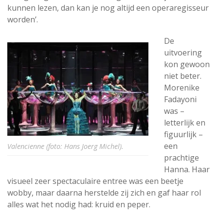
kunnen lezen, dan kan je nog altijd een operaregisseur
worden’.
De
uitvoering
kon gewoon
niet beter.
Morenike
Fadayoni
was –
letterlijk en
figuurlijk –
een
Valencienne (foto: Hans Joerg Michel).
prachtige
Hanna. Haar
visueel zeer spectaculaire entree was een beetje
wobby, maar daarna herstelde zij zich en gaf haar rol
alles wat het nodig had: kruid en peper.