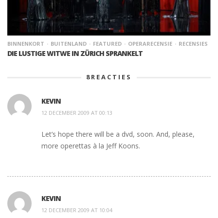
BINNENKORT
BUITENLAND
FEATURED
OPERARECENSIE
RECENSIES
DIE LUSTIGE WITWE IN ZÜRICH SPRANKELT
8
REACTIES
KEVIN
12 DECEMBER 2009 AT 00:13
Let’s hope there will be a dvd, soon. And, please,
more operettas à la Jeff Koons.
KEVIN
12 DECEMBER 2009 AT 10:04