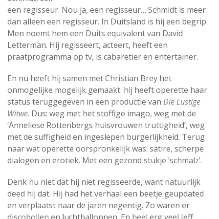
een regisseur. Nou ja, een regisseur… Schmidt is meer
dan alleen een regisseur. In Duitsland is hij een begrip.
Men noemt hem een Duits equivalent van David
Letterman. Hij regisseert, acteert, heeft een
praatprogramma op tv, is cabaretier en entertainer.
En nu heeft hij samen met Christian Brey het
onmogelijke mogelijk gemaakt: hij heeft operette haar
status teruggegeven in een productie van
Die Lustige
Witwe
. Dus: weg met het stoffige imago, weg met de
‘Anneliese Rottenbergs huisvrouwen truttigheid’, weg
met de suffigheid en ingeslepen burgerlijkheid. Terug
naar wat operette oorspronkelijk was: satire, scherpe
dialogen en erotiek. Met een gezond stukje ‘schmalz’.
Denk nu niet dat hij niet regisseerde, want natuurlijk
deed hij dat. Hij had het verhaal een beetje geupdated
en verplaatst naar de jaren negentig. Zo waren er
discobollen en luchtballonnen. En heel erg veel Jeff