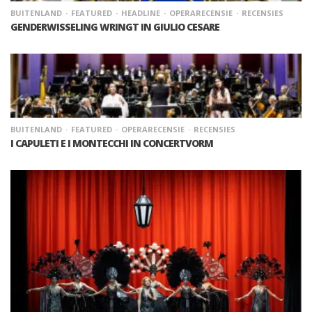
BUITENLAND
FEATURED
HEADLINE
OPERARECENSIE
RECENSIES
GENDERWISSELING WRINGT IN GIULIO CESARE
BUITENLAND
FEATURED
OPERARECENSIE
RECENSIES
I CAPULETI E I MONTECCHI IN CONCERTVORM