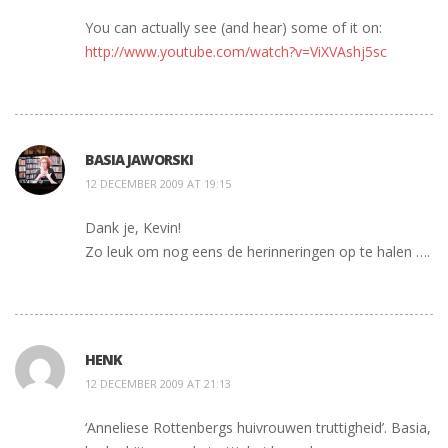
You can actually see (and hear) some of it on:
http://www.youtube.com/watch?v=ViXVAshj5sc
BASIA JAWORSKI
12 DECEMBER 2009 AT 19:15
Dank je, Kevin!
Zo leuk om nog eens de herinneringen op te halen ….
HENK
12 DECEMBER 2009 AT 21:13
‘Anneliese Rottenbergs huivrouwen truttigheid’. Basia,