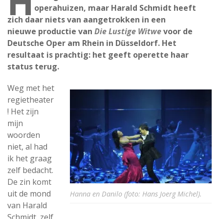
H
operahuizen, maar Harald Schmidt heeft
zich daar niets van aangetrokken in een
nieuwe productie van
Die Lustige Witwe
voor de
Deutsche Oper am Rhein in Düsseldorf. Het
resultaat is prachtig: het geeft operette haar
status terug.
Weg met het
regietheater
! Het zijn
mijn
woorden
niet, al had
ik het graag
zelf bedacht.
De zin komt
uit de mond
Hanna en Danilo (foto: Hans Joerg Michel).
van Harald
Schmidt, zelf