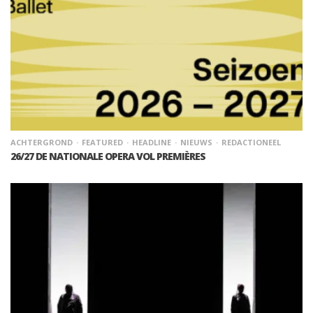
ACHTERGROND
FEATURED
HEADLINE
NIEUWS
REDACTIONEEL
26/27 DE NATIONALE OPERA VOL PREMIÈRES