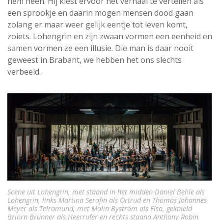
hem heen. Hij kiest ervoor het verhaal te vertellen als
een sprookje en daarin mogen mensen dood gaan
zolang er maar weer gelijk eentje tot leven komt,
zoiets. Lohengrin en zijn zwaan vormen een eenheid en
samen vormen ze een illusie. Die man is daar nooit
geweest in Brabant, we hebben het ons slechts
verbeeld.
Scene uit Lohengrin, met staand in het midden Daniel Behle als
Lohengrin, links Martina Serafin als Ortrud en Thomas Johannes
Meyer als Telramund, met Malin Byström als Elsa, geknield
Brjörn Brünner als Heerrufer en rechts staand Anthony Robin