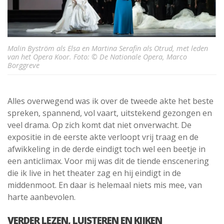
Malin Byström als Elsa en Martina Serafin als Otrud, met leden
van het Opera Koor. Foto: © De Nationale Opera, Marco
Borggreve
Alles overwegend was ik over de tweede akte het beste
spreken, spannend, vol vaart, uitstekend gezongen en
veel drama. Op zich komt dat niet onverwacht. De
expositie in de eerste akte verloopt vrij traag en de
afwikkeling in de derde eindigt toch wel een beetje in
een anticlimax. Voor mij was dit de tiende enscenering
die ik live in het theater zag en hij eindigt in de
middenmoot. En daar is helemaal niets mis mee, van
harte aanbevolen.
VERDER LEZEN, LUISTEREN EN KIJKEN