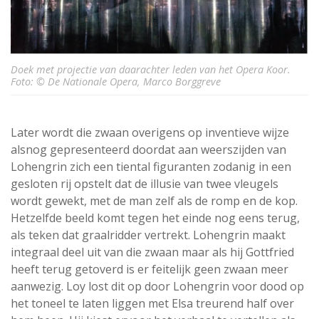
Doek met projectie van daarachter leden van het Opera Koor.
Foto: © De Nationale Opera, Marco Borggreve
Later wordt die zwaan overigens op inventieve wijze
alsnog gepresenteerd doordat aan weerszijden van
Lohengrin zich een tiental figuranten zodanig in een
gesloten rij opstelt dat de illusie van twee vleugels
wordt gewekt, met de man zelf als de romp en de kop.
Hetzelfde beeld komt tegen het einde nog eens terug,
als teken dat graalridder vertrekt. Lohengrin maakt
integraal deel uit van die zwaan maar als hij Gottfried
heeft terug getoverd is er feitelijk geen zwaan meer
aanwezig. Loy lost dit op door Lohengrin voor dood op
het toneel te laten liggen met Elsa treurend half over