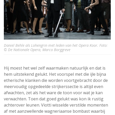
Daniel Behle als Lohengrin met leden van het Opera Koor. Foto:
© De Nationale Opera, Marco Borggreve
Hij moest het wel zelf waarmaken natuurlijk en dat is
hem uitstekend gelukt. Het voorspel met die ijle bijna
etherische klanken die worden voortgebracht door de
meervoudig opgedeelde strijkerssectie is altijd even
afwachten, zet als het ware de toon voor wat je kan
verwachten. Toen dat goed gelukt was kon ik rustig
achterover leunen. Viotti wisselde verstilde momenten
af met aanzwellende wagneriaanse bombast waarbij