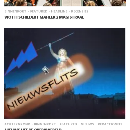
BINNENKORT
FEATURED
HEADLINE
RECENSIES
VIOTTI SCHILDERT MAHLER 2 MAGISTRAAL
ACHTERGROND
BINNENKORT
FEATURED
NIEUWS
REDACTIONEEL
NIEUWS UIT DE OPERAWERELD