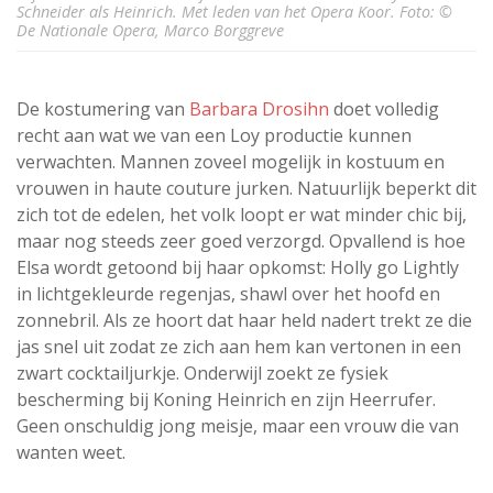
Schneider als Heinrich. Met leden van het Opera Koor. Foto: ©
De Nationale Opera, Marco Borggreve
De kostumering van
Barbara Drosihn
doet volledig
recht aan wat we van een Loy productie kunnen
verwachten. Mannen zoveel mogelijk in kostuum en
vrouwen in haute couture jurken. Natuurlijk beperkt dit
zich tot de edelen, het volk loopt er wat minder chic bij,
maar nog steeds zeer goed verzorgd. Opvallend is hoe
Elsa wordt getoond bij haar opkomst: Holly go Lightly
in lichtgekleurde regenjas, shawl over het hoofd en
zonnebril. Als ze hoort dat haar held nadert trekt ze die
jas snel uit zodat ze zich aan hem kan vertonen in een
zwart cocktailjurkje. Onderwijl zoekt ze fysiek
bescherming bij Koning Heinrich en zijn Heerrufer.
Geen onschuldig jong meisje, maar een vrouw die van
wanten weet.