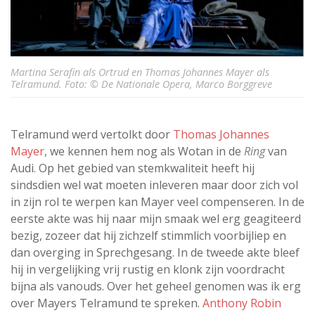
Martina Serafin als Ortrud en Thomas Johannes Mayer als
Telramund. Foto: © De Nationale Opera, Marco Borggreve
Telramund werd vertolkt door
Thomas Johannes
Mayer
, we kennen hem nog als Wotan in de
Ring
van
Audi. Op het gebied van stemkwaliteit heeft hij
sindsdien wel wat moeten inleveren maar door zich vol
in zijn rol te werpen kan Mayer veel compenseren. In de
eerste akte was hij naar mijn smaak wel erg geagiteerd
bezig, zozeer dat hij zichzelf stimmlich voorbijliep en
dan overging in Sprechgesang. In de tweede akte bleef
hij in vergelijking vrij rustig en klonk zijn voordracht
bijna als vanouds. Over het geheel genomen was ik erg
over Mayers Telramund te spreken.
Anthony Robin