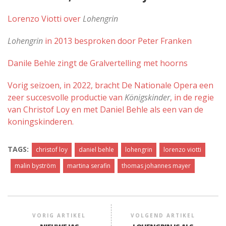
Lorenzo Viotti over
Lohengrin
Lohengrin
in 2013 besproken door Peter Franken
Danile Behle zingt de Gralvertelling met hoorns
Vorig seizoen, in 2022, bracht De Nationale Opera een
zeer succesvolle productie van
Königskinder
, in de regie
van Christof Loy en met Daniel Behle als een van de
koningskinderen.
TAGS:
christof loy
daniel behle
lohengrin
lorenzo viotti
malin byström
martina serafin
thomas johannes mayer
VORIG ARTIKEL
VOLGEND ARTIKEL