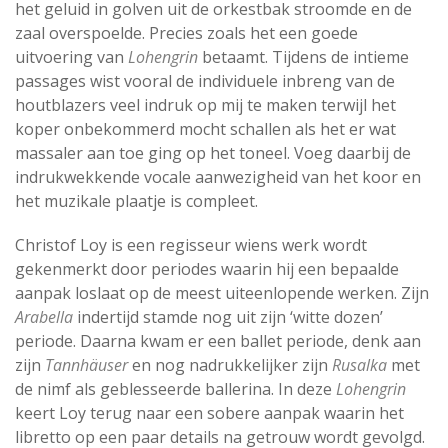
het geluid in golven uit de orkestbak stroomde en de
zaal overspoelde. Precies zoals het een goede
uitvoering van
Lohengrin
betaamt. Tijdens de intieme
passages wist vooral de individuele inbreng van de
houtblazers veel indruk op mij te maken terwijl het
koper onbekommerd mocht schallen als het er wat
massaler aan toe ging op het toneel. Voeg daarbij de
indrukwekkende vocale aanwezigheid van het koor en
het muzikale plaatje is compleet.
Christof Loy is een regisseur wiens werk wordt
gekenmerkt door periodes waarin hij een bepaalde
aanpak loslaat op de meest uiteenlopende werken. Zijn
Arabella
indertijd stamde nog uit zijn ‘witte dozen’
periode. Daarna kwam er een ballet periode, denk aan
zijn
Tannhäuser
en nog nadrukkelijker zijn
Rusalka
met
de nimf als geblesseerde ballerina. In deze
Lohengrin
keert Loy terug naar een sobere aanpak waarin het
libretto op een paar details na getrouw wordt gevolgd.