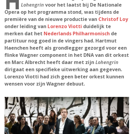
H
Lohengrin
voor het laatst bij De Nationale
Opera op het programma stond, was tijdens de
première van de nieuwe productie van
Christof Loy
onder leiding van
Lorenzo Viotti
duidelijk te
merken dat het
Nederlands Philharmonisch
de
partituur nog goed in de vingers had. Hartmut
Haenchen heeft als grondlegger gezorgd voor een
flinke Wagner component in het DNA van dit orkest
en Marc Albrecht heeft daar met zijn
Lohengrin
dirigaat een specifieke uitwerking aan gegeven.
Lorenzo Viotti had zich geen beter orkest kunnen
wensen voor zijn Wagner debuut.