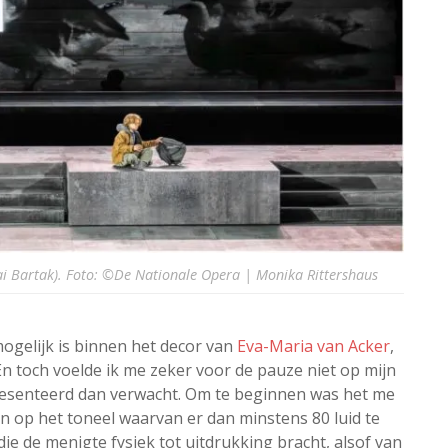
Kai Bartak). Foto: ©De Nationale Opera | Monika Rittershaus
mogelijk is binnen het decor van
Eva-Maria van Acker
,
n toch voelde ik me zeker voor de pauze niet op mijn
resenteerd dan verwacht. Om te beginnen was het me
n op het toneel waarvan er dan minstens 80 luid te
ie de menigte fysiek tot uitdrukking bracht, alsof van