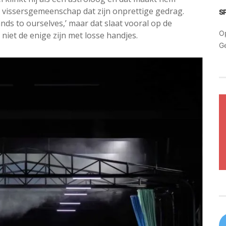
 vissersgemeenschap dat zijn onprettige gedrag.
S
ds to ourselves,’ maar dat slaat vooral op de
O
niet de enige zijn met losse handjes.
G