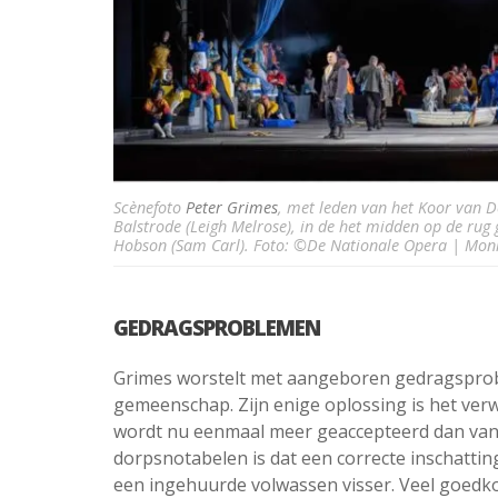
Scènefoto
Peter Grimes
, met leden van het Koor van D
Balstrode (Leigh Melrose), in de het midden op de rug 
Hobson (Sam Carl). Foto: ©De Nationale Opera | Moni
GEDRAGSPROBLEMEN
Grimes worstelt met aangeboren gedragsprobl
gemeenschap. Zijn enige oplossing is het ve
wordt nu eenmaal meer geaccepteerd dan van a
dorpsnotabelen is dat een correcte inschatting
een ingehuurde volwassen visser. Veel goedk