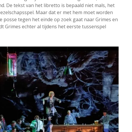
. De tekst van het libretto is bepaald niet mals, het
t gezelschapsspel. Maar dat er met hem moet worden
 de posse tegen het einde op zoek gaat naar Grimes en
dt Grimes echter al tijdens het eerste tussenspel