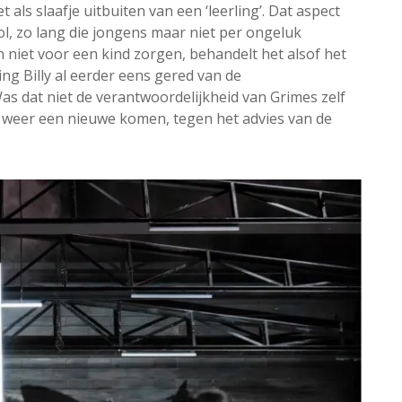
t als slaafje uitbuiten van een ‘leerling’. Dat aspect
l, zo lang die jongens maar niet per ongeluk
an niet voor een kind zorgen, behandelt het alsof het
ling Billy al eerder eens gered van de
as dat niet de verantwoordelijkheid van Grimes zelf
r weer een nieuwe komen, tegen het advies van de