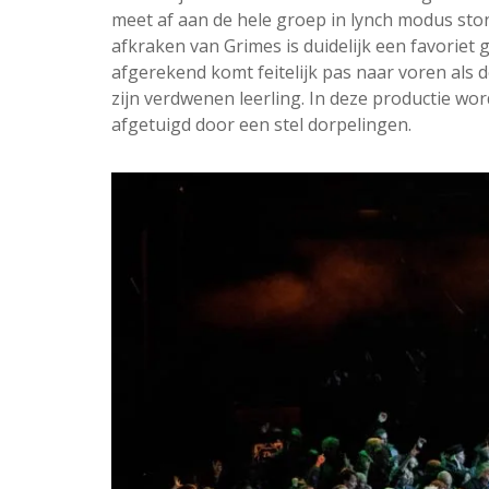
meet af aan de hele groep in lynch modus stond
afkraken van Grimes is duidelijk een favorie
afgerekend komt feitelijk pas naar voren als
zijn verdwenen leerling. In deze productie wor
afgetuigd door een stel dorpelingen.