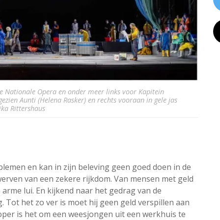
e Nationale Opera en onder meer links voor Kapitein
gezien Aunti (Helena Rasker) en rechts vooraan in gele jas
ka Rittershaus
emen en kan in zijn beleving geen goed doen in de
rwerven van een zekere rijkdom. Van mensen met geld
rme lui. En kijkend naar het gedrag van de
. Tot het zo ver is moet hij geen geld verspillen aan
oper is het om een weesjongen uit een werkhuis te