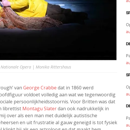
a
S
O
a
D
Pa
a
Nationale Opera | Monika Rittershaus
S
orough’ van
George Crabbe
dat in 1860 werd
O
hoofdfiguur voldoet volledig aan wat we tegenwoordig
a
ciale persoonlijkheidsstoornis. Voor Britten was dat
D
 librettist
Montagu Slater
dan ook nadrukkelijk in
ij over als een man met duidelijk autistische
Pa
eersen en uit frustratie al gauw geneigd is tot fysiek
a
el klinkt hij als een astroloog en dat maakt hem