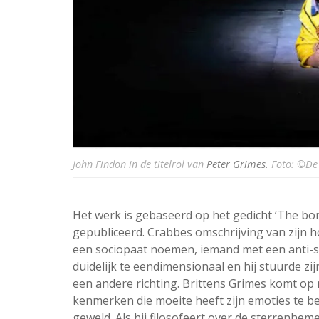
John Findon in de titelrol van
Peter Grimes.
Foto: ©De 
Het werk is gebaseerd op het gedicht ‘The b
gepubliceerd. Crabbes omschrijving van zijn 
een sociopaat noemen, iemand met een anti-so
duidelijk te eendimensionaal en hij stuurde zijn
een andere richting. Brittens Grimes komt op m
kenmerken die moeite heeft zijn emoties te beh
geweld. Als hij filosofeert over de sterrenhem