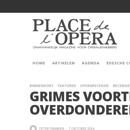
HOME
ARTIKELEN
AGENDA
EDESCHE 
BINNENKORT
FEATURED
OPERARECENSIE
RECENSIE
GRIMES VOORTR
OVERDONDERE
PETER FRANKEN
·
7 OKTOBER 2024