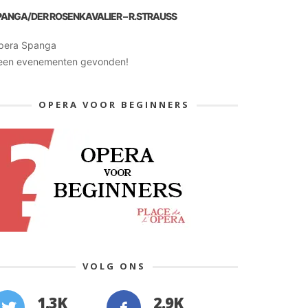
PANGA/DER ROSENKAVALIER – R.STRAUSS
pera Spanga
een evenementen gevonden!
OPERA VOOR BEGINNERS
VOLG ONS
1.3K