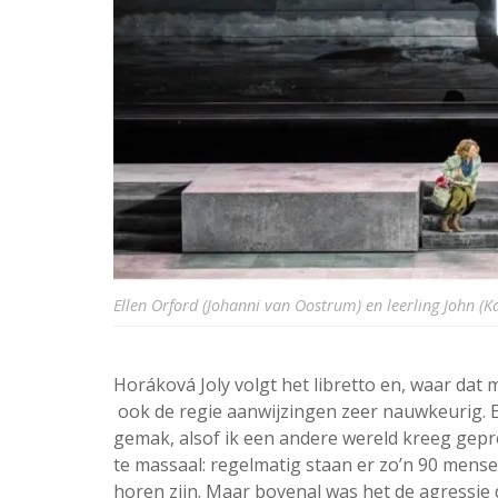
Ellen Orford (Johanni van Oostrum) en leerling John (
Horáková Joly volgt het libretto en, waar dat 
ook de regie aanwijzingen zeer nauwkeurig. E
gemak, alsof ik een andere wereld kreeg gep
te massaal: regelmatig staan er zo’n 90 mense
horen zijn. Maar bovenal was het de agressie d