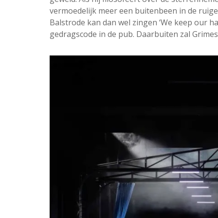
vermoedelijk meer een buitenbeen in de ruige
Balstrode kan dan wel zingen ‘We keep our han
gedragscode in de pub. Daarbuiten zal Grimes 