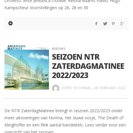
Oroveso: Ante Jerkunica Clotilde: Reisha Adams Flavio: Hugo
Kampscheur Voorstellingen op 26, 28 en 30
NIEUWS
SEIZOEN NTR
ZATERDAGMATINEE
2022/2023
JORDI KOOIMAN
-
28 FEBRUARI 2022
De NTR ZaterdagMatinee brengt in seizoen 2022/2023 onder
meer uitvoeringen van Norma, Het sluwe vosje, The Death of
Klinghoffer en een flink aantal baroktitels. Lees verder voor een
overzicht van het seizoen.