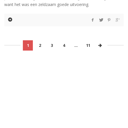
want het was een zeldzaam goede uitvoering.
1
2
3
4
…
11