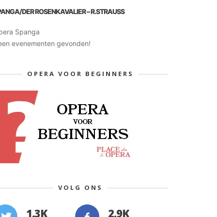
PANGA/DER ROSENKAVALIER – R.STRAUSS
pera Spanga
een evenementen gevonden!
OPERA VOOR BEGINNERS
VOLG ONS
1.3K