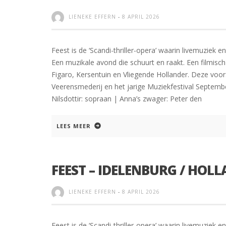
LIENEKE EFFERN
-
8 APRIL 2026
Feest is de ‘Scandi-thriller-opera’ waarin livemuziek 
Een muzikale avond die schuurt en raakt. Een filmisc
Figaro, Kersentuin en Vliegende Hollander. Deze voo
Veerensmederij en het jarige Muziekfestival Septemb
Nilsdottir: sopraan | Anna’s zwager: Peter den
LEES MEER
FEEST – IDELENBURG / HOL
LIENEKE EFFERN
-
8 APRIL 2026
Feest is de ‘Scandi-thriller-opera’ waarin livemuziek 