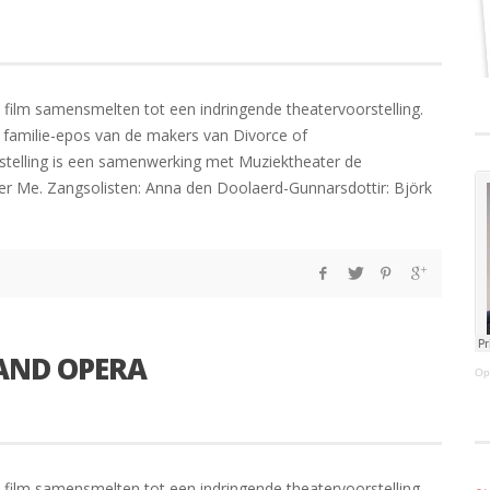
en film samensmelten tot een indringende theatervoorstelling.
h familie-epos van de makers van Divorce of
rstelling is een samenwerking met Muziektheater de
er Me. Zangsolisten: Anna den Doolaerd-Gunnarsdottir: Björk
LAND OPERA
Op
en film samensmelten tot een indringende theatervoorstelling.