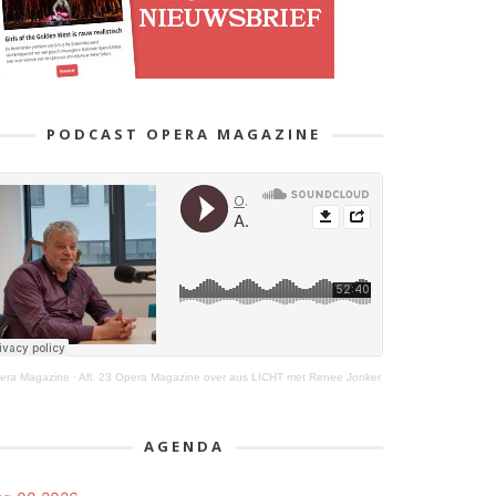
PODCAST OPERA MAGAZINE
era Magazine
·
Afl. 23 Opera Magazine over aus LICHT met Renee Jonker
AGENDA