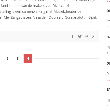
a
h familie-epos van de makers van Divorce of
D
rstelling is een samenwerking met Muziektheater de
er Me. Zangsolisten: Anna den Doolaerd-Gunnarsdottir: Björk
Pa
a
S
O
a
2
3
4
D
Pa
a
S
O
a