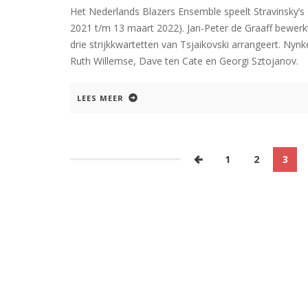
Het Nederlands Blazers Ensemble speelt Stravinsky’s
2021 t/m 13 maart 2022). Jan-Peter de Graaff bewerkt
drie strijkkwartetten van Tsjaikovski arrangeert. Nyn
Ruth Willemse, Dave ten Cate en Georgi Sztojanov.
LEES MEER
1
2
3