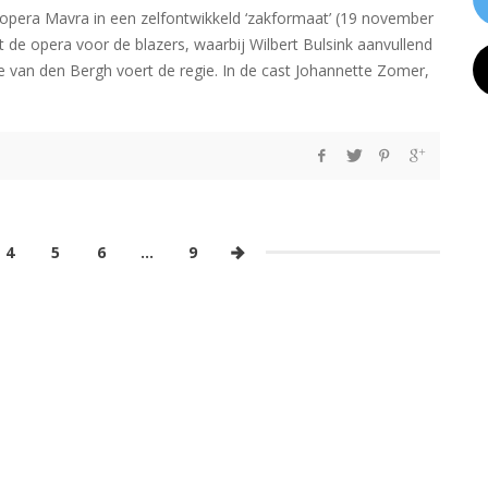
 opera Mavra in een zelfontwikkeld ‘zakformaat’ (19 november
 de opera voor de blazers, waarbij Wilbert Bulsink aanvullend
ke van den Bergh voert de regie. In de cast Johannette Zomer,
4
5
6
…
9