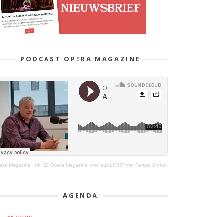
PODCAST OPERA MAGAZINE
era Magazine
·
Afl. 23 Opera Magazine over aus LICHT met Renee Jonker
AGENDA