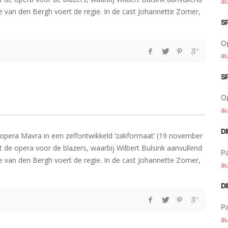
a
ke van den Bergh voert de regie. In de cast Johannette Zomer,
S
O
a
S
O
a
D
 opera Mavra in een zelfontwikkeld ‘zakformaat’ (19 november
 de opera voor de blazers, waarbij Wilbert Bulsink aanvullend
Pa
ke van den Bergh voert de regie. In de cast Johannette Zomer,
a
D
Pa
a