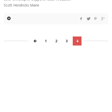
Scott Hendricks Marie
1
2
3
4