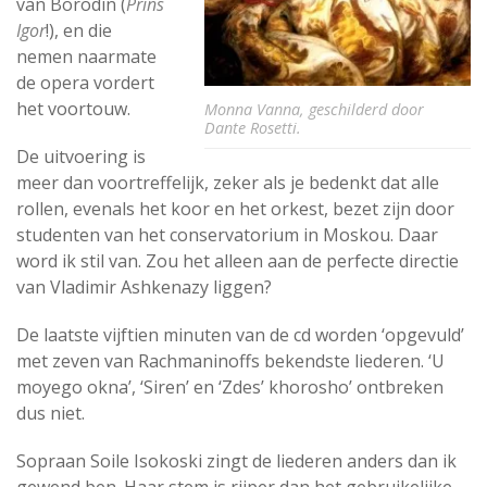
van Borodin (
Prins
Igor
!), en die
nemen naarmate
de opera vordert
het voortouw.
Monna Vanna, geschilderd door
Dante Rosetti.
De uitvoering is
meer dan voortreffelijk, zeker als je bedenkt dat alle
rollen, evenals het koor en het orkest, bezet zijn door
studenten van het conservatorium in Moskou. Daar
word ik stil van. Zou het alleen aan de perfecte directie
van Vladimir Ashkenazy liggen?
De laatste vijftien minuten van de cd worden ‘opgevuld’
met zeven van Rachmaninoffs bekendste liederen. ‘U
moyego okna’, ‘Siren’ en ‘Zdes’ khorosho’ ontbreken
dus niet.
Sopraan Soile Isokoski zingt de liederen anders dan ik