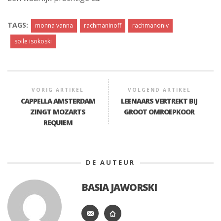
TAGS:
monna vanna
rachmaninoff
rachmanoniv
soile isokoski
VORIG ARTIKEL
VOLGEND ARTIKEL
CAPPELLA AMSTERDAM
LEENAARS VERTREKT BIJ
ZINGT MOZARTS
GROOT OMROEPKOOR
REQUIEM
DE AUTEUR
BASIA JAWORSKI