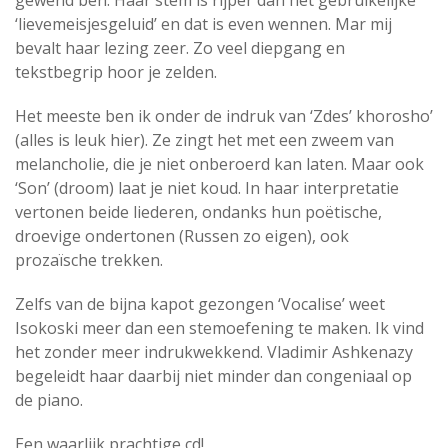
gewend ben. Haar stem is rijper dan het gebruikelijke
‘lievemeisjesgeluid’ en dat is even wennen. Mar mij
bevalt haar lezing zeer. Zo veel diepgang en
tekstbegrip hoor je zelden.
Het meeste ben ik onder de indruk van ‘Zdes’ khorosho’
(alles is leuk hier). Ze zingt het met een zweem van
melancholie, die je niet onberoerd kan laten. Maar ook
‘Son’ (droom) laat je niet koud. In haar interpretatie
vertonen beide liederen, ondanks hun poëtische,
droevige ondertonen (Russen zo eigen), ook
prozaïsche trekken.
Zelfs van de bijna kapot gezongen ‘Vocalise’ weet
Isokoski meer dan een stemoefening te maken. Ik vind
het zonder meer indrukwekkend. Vladimir Ashkenazy
begeleidt haar daarbij niet minder dan congeniaal op
de piano.
Een waarlijk prachtige cd!