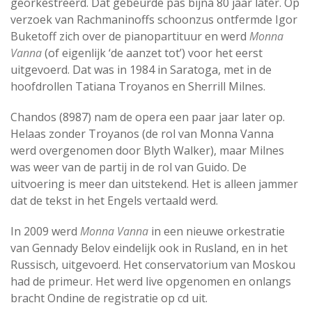
georkestreerd. Dat gebeurde pas bijna 80 jaar later. Op
verzoek van Rachmaninoffs schoonzus ontfermde Igor
Buketoff zich over de pianopartituur en werd
Monna
Vanna
(of eigenlijk ‘de aanzet tot’) voor het eerst
uitgevoerd. Dat was in 1984 in Saratoga, met in de
hoofdrollen Tatiana Troyanos en Sherrill Milnes.
Chandos (8987) nam de opera een paar jaar later op.
Helaas zonder Troyanos (de rol van Monna Vanna
werd overgenomen door Blyth Walker), maar Milnes
was weer van de partij in de rol van Guido. De
uitvoering is meer dan uitstekend. Het is alleen jammer
dat de tekst in het Engels vertaald werd.
In 2009 werd
Monna Vanna
in een nieuwe orkestratie
van Gennady Belov eindelijk ook in Rusland, en in het
Russisch, uitgevoerd. Het conservatorium van Moskou
had de primeur. Het werd live opgenomen en onlangs
bracht Ondine de registratie op cd uit.