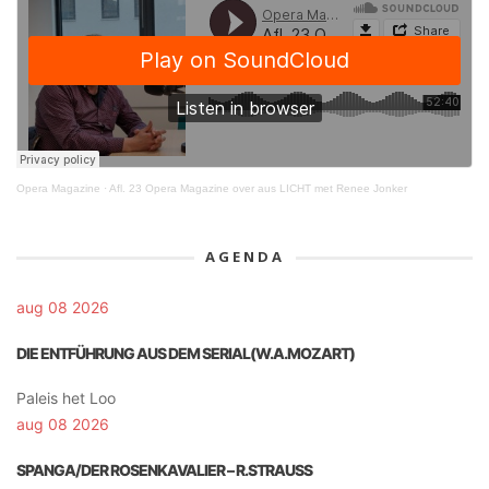
Opera Magazine
·
Afl. 23 Opera Magazine over aus LICHT met Renee Jonker
AGENDA
aug 08 2026
DIE ENTFÜHRUNG AUS DEM SERIAL(W.A.MOZART)
Paleis het Loo
aug 08 2026
SPANGA/DER ROSENKAVALIER – R.STRAUSS