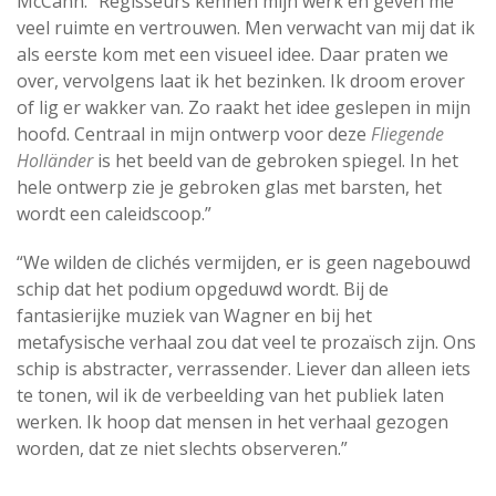
McCann. “Regisseurs kennen mijn werk en geven me
veel ruimte en vertrouwen. Men verwacht van mij dat ik
als eerste kom met een visueel idee. Daar praten we
over, vervolgens laat ik het bezinken. Ik droom erover
of lig er wakker van. Zo raakt het idee geslepen in mijn
hoofd. Centraal in mijn ontwerp voor deze
Fliegende
Holländer
is het beeld van de gebroken spiegel. In het
hele ontwerp zie je gebroken glas met barsten, het
wordt een caleidscoop.”
“We wilden de clichés vermijden, er is geen nagebouwd
schip dat het podium opgeduwd wordt. Bij de
fantasierijke muziek van Wagner en bij het
metafysische verhaal zou dat veel te prozaïsch zijn. Ons
schip is abstracter, verrassender. Liever dan alleen iets
te tonen, wil ik de verbeelding van het publiek laten
werken. Ik hoop dat mensen in het verhaal gezogen
worden, dat ze niet slechts observeren.”