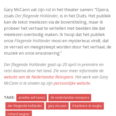
Gary McCann vat zijn rol in het theater samen: “Opera,
zoals
Der fliegende Holländer
, is in het Duits. Het publiek
kan de tekst meelezen via de boventiteling, maar ik
probeer het verhaal te vertellen met beelden die dat
meelezen overbodig maken. Ik hoop dat het publiek
onze
Fliegende Holländer
mooi en mysterieus vindt, dat
ze verrast en meegesleept worden door het verhaal, de
muziek en onze enscenering.”
Der fliegende Holländer gaat op 20 april in première en
reist daarna door het land. Zie voor meer informatie de
website van de Nederlandse Reisopera
. Het werk van Gary
McCann is te vinden op zijn
persoonlijke website
.
TAGS:
ariadne auf naxos
de nederlandse reisopera
der fliegende holländer
gary mccann
il barbiere di siviglia
richard wagner