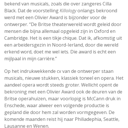
bekend van musicals, zoals die over zangeres Cilla
Black. Dat de voorstelling
Killology
onlangs bekroond
werd met een Olivier Award is bijzonder voor de
ontwerper. “De Britse theaterwereld wordt geleid door
mensen die bijna allemaal opgeleid zijn in Oxford en
Cambridge. Het is een tikje chique. Dat ik, afkomstig uit
een arbeidersgezin in Noord-Ierland, door die wereld
erkend word, doet me wel iets. Die award is echt een
mijlpaal in mijn carrière.”
Op het indrukwekkende cv van de ontwerper staan
musicals, nieuwe stukken, klassiek toneel en opera. Het
aandeel opera wordt steeds groter. Wellicht opent de
bekroning met een Olivier Award ook de deuren van de
Britse operahuizen, maar voorlopig is McCann druk in
Enschede, waar alweer een volgende productie is
gepland die door hem zal worden vormgegeven. De
komende maanden reist hij naar Philiadephia, Seattle,
Lausanne en Wenen.