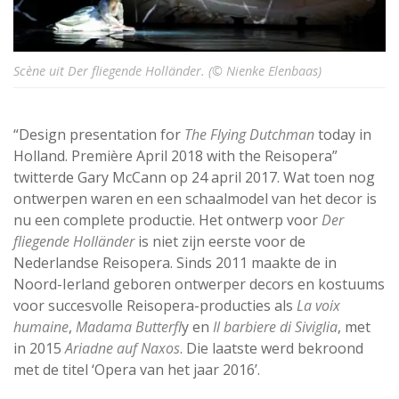
Scène uit Der fliegende Holländer. (© Nienke Elenbaas)
“Design presentation for
The Flying Dutchman
today in
Holland. Première April 2018 with the Reisopera”
twitterde Gary McCann op 24 april 2017. Wat toen nog
ontwerpen waren en een schaalmodel van het decor is
nu een complete productie. Het ontwerp voor
Der
fliegende Holländer
is niet zijn eerste voor de
Nederlandse Reisopera. Sinds 2011 maakte de in
Noord-Ierland geboren ontwerper decors en kostuums
voor succesvolle Reisopera-producties als
La voix
humaine
,
Madama Butterfl
y en
Il barbiere di Siviglia
, met
in 2015
Ariadne auf Naxos
. Die laatste werd bekroond
met de titel ‘Opera van het jaar 2016’.