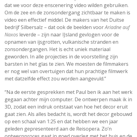
dat we voor deze enscenering video wilden gebruiken.
Om de zee en de zonsondergang zichtbaar te maken is
video een effectief middel. De makers van het Duitse
bedrijf Silbersalz – dat ook de beelden voor
Ariadne auf
Naxos
leverde – zijn naar IJsland gevlogen voor de
opnamen van ijsgrotten, vulkanische stranden en
zonsondergangen. Het is echt uniek materiaal
geworden. In alle projecties in de voorstelling zijn
barsten in het glas te zien. We moesten de filmmakers
er nog wel van overtuigen dat hun prachtige filmwerk
met datzelfde effect zou worden aangevuld.”
“Na de eerste gesprekken met Paul ben ik aan het werk
gegaan achter mijn computer. De ontwerpen maak ik in
3D, zodat een indruk ontstaat van hoe het decor eruit
gaat zien. Als alles bedacht is, wordt het decor gebouwd
op een schaal van 1:25 en dat hebben we een jaar
geleden gepresenteerd aan de Reisopera. Zo’n
ontwerpproces gaat in goed overleg met het huis en de