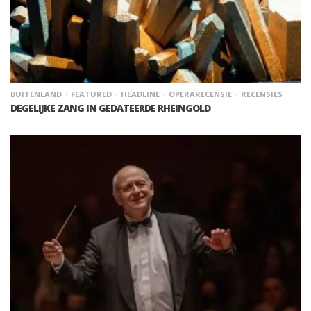
BUITENLAND
FEATURED
HEADLINE
OPERARECENSIE
RECENSIES
DEGELIJKE ZANG IN GEDATEERDE RHEINGOLD