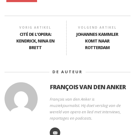
VORIG ARTIKEL
VOLGEND ARTIKEL
CITÉ DE L’OPERA:
JOHANNES KAMMLER
KENDRICK, NINA EN
KOMT NAAR
BRETT
ROTTERDAM
DE AUTEUR
FRANÇOIS VAN DEN ANKER
François van den Anker is
muziekjournalist. Hij doet verslag van de
wereld van opera en lied met interviews,
reportages en podcasts.