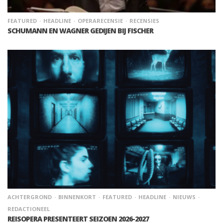
FEATURED
HEADLINE
OPERARECENSIE
RECENSIES
SCHUMANN EN WAGNER GEDIJEN BIJ FISCHER
ACHTERGROND
BINNENKORT
FEATURED
HEADLINE
NIEUWS
REDACTIONEEL
REISOPERA PRESENTEERT SEIZOEN 2026-2027