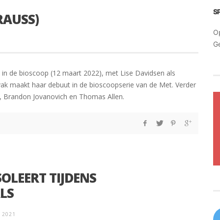
S
RAUSS)
O
G
 in de bioscoop (12 maart 2022), met Lise Davidsen als
vak maakt haar debuut in de bioscoopserie van de Met. Verder
e, Brandon Jovanovich en Thomas Allen.
OLEERT TIJDENS
LS
I 2021