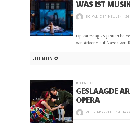
WAS IST MUSIK
BO VAN DER MEULEN
-
26
Op zaterdag 25 januari bele
van Ariadne auf Naxos van R
LEES MEER
RECENSIES
GESLAAGDE AR
OPERA
PETER FRANKEN
-
14 MAAR