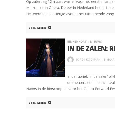
Op zaterdag 12 maart was er voor het eerst in lange t
Metropolitan Opera. De eer in Nederland het spits t
Het werd een plezierige avond met uitnemende zang.
LEES MEER
BINNENKORT
NIEUWS
IN DE ZALEN: 
JORDI KOOIMAN
-
8 MAAR
In de rubriek ‘In de zalen’ b
de theaters en de concertza
Naxos in de bioscoop en voor het Opera Forward Fest
LEES MEER