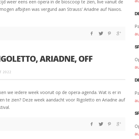
a
ijd weer eens een opera in de bioscoop te zien, live vanuit de
e mogen afbijten was vergund aan Strauss’ Ariadne auf Naxos.
D
Pa
a
S
RIGOLETTO, ARIADNE, OFF
O
a
T 2022
D
likken we iedere week vooruit op de opera-agenda. Wat is er in
Pa
len te zien? Deze week aandacht voor Rigoletto en Ariadne auf
a
ival.
S
O
a