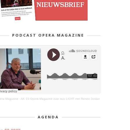
PODCAST OPERA MAGAZINE
era Magazine
·
Afl. 23 Opera Magazine over aus LICHT met Renee Jonker
AGENDA