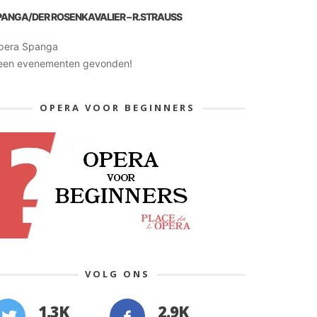
PANGA/DER ROSENKAVALIER – R.STRAUSS
pera Spanga
een evenementen gevonden!
OPERA VOOR BEGINNERS
VOLG ONS
1.3K