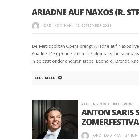
ARIADNE AUF NAXOS (R. ST
JORDI KOOIMAN
-
15 SEPTEMBER 2021
De Metropolitan Opera brengt Ariadne auf Naxos live
Ariadne. De rijzende ster in het dramatische sopraan
in de cast onder anderen Isabel Leonard, Brenda Ra
LEES MEER
ACHTERGROND
INTERVIEWS
ANTON SARIS S
ZOMERFESTIVA
JORDI KOOIMAN
-
24 JUN