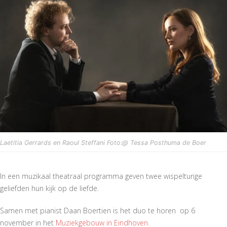
Laetitia Gerrards en Raoul Steffani Foto:@ Tessa Posthuma de Boer
In een muzikaal theatraal programma geven twee wispelturige
geliefden hun kijk op de liefde.
Samen met pianist Daan Boertien is het duo te horen op 6
november in het
Muziekgebouw in Eindhoven.