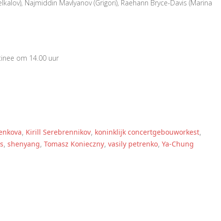
elkalov), Najmiddin Mavlyanov (Grigori), Raehann Bryce-Davis (Marina
atinee om 14.00 uur
enkova
Kirill Serebrennikov
koninklijk concertgebouworkest
,
,
,
s
shenyang
Tomasz Konieczny
vasily petrenko
Ya-Chung
,
,
,
,