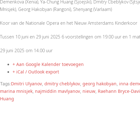
Demenkova (Xenia), Ya-Chung Huang (Sjoejski), Dmitry Cbeblykov (Sjtsj
Mnisjek), Georg Hakobyan (Rangoni), Shenyang (Varlaam)
Koor van de Nationale Opera en het Nieuw Amsterdams Kinderkoor
Tussen 10 juni en 29 juni 2025 6 voorstellingen om 19.00 uur en 1 m
29 juni 2025 om 14.00 uur
+ Aan Google Kalender toevoegen
+ iCal / Outlook export
Dmitri Ulyanov
dmitry cheblykov
georg hakobyan
inna dem
Tags:
,
,
,
marina mnisjek
najmiddin mavlyanov
nieuw
Raehann Bryce-Davi
,
,
,
Huang