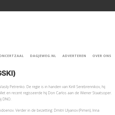
CONCERTZAAL
DAGJEWEG.NL
ADVERTEREN
OVER ONS
SKI)
sily Petrenko. De regie is in handen van Kirill Serebrennikov, hij
llet en recent regisseerde hij Don Carlos aan de Wiener Staatsoper.
ij DNO.
oenov. Verder in de bezetting: Dmitri Ulyanov (Pimen), Inna