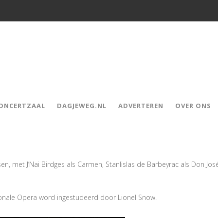
CONCERTZAAL
DAGJEWEG.NL
ADVERTEREN
OVER ONS
n, met J’Nai Birdges als Carmen, Stanlislas de Barbeyrac als Don José,
ionale Opera word ingestudeerd door Lionel Snow.