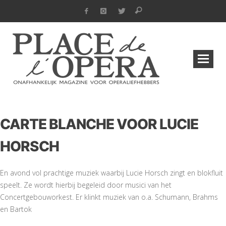
CARTE BLANCHE VOOR LUCIE
HORSCH
En avond vol prachtige muziek waarbij Lucie Horsch zingt en blokfluit
speelt. Ze wordt hierbij begeleid door musici van het
Concertgebouworkest. Er klinkt muziek van o.a. Schumann, Brahms
en Bartok