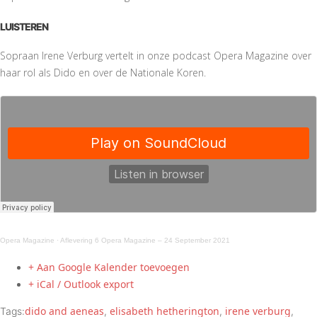
LUISTEREN
Sopraan Irene Verburg vertelt in onze podcast Opera Magazine over
haar rol als Dido en over de Nationale Koren.
Opera Magazine
·
Aflevering 6 Opera Magazine – 24 September 2021
+ Aan Google Kalender toevoegen
+ iCal / Outlook export
dido and aeneas
elisabeth hetherington
irene verburg
Tags:
,
,
,