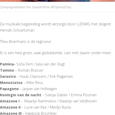
Campagnebeeld Die Zauberflöte ©Opera2Day
De muzikale begeleiding wordt verzorgd door LUDWIG met dirigent
Hernán Schvartzman
Theu Boermans is de regisseur.
Er is een heel grote, vaak gedubbelde, cast met daarin onder meer:
Pamina-
Sofia Ferri / Julia van der Vlugt
Tamino
– Roman Brasser
Sarastro
– Huub Claessens / Erik Plageman
Monostatos
– Mike Reus
Papageno
– Jasper van Hofwegen
Koningin van de nacht
– Svenja Gabler / Emma Posman
Amazone I
– Maartje Rammeloo / Klaartje van Veldhoven
Amazone II
– Lucie van Ree / Merlijn Runia
Amazone III
– Ingeborg Brocheler