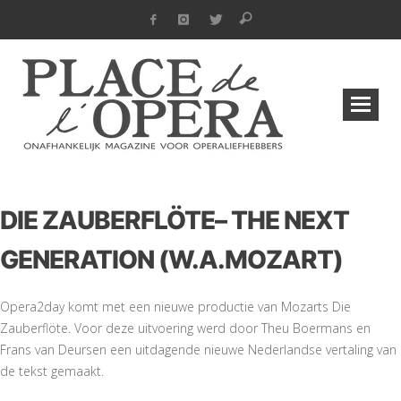
DIE ZAUBERFLÖTE– THE NEXT
GENERATION (W.A.MOZART)
Opera2day komt met een nieuwe productie van Mozarts Die
Zauberflöte. Voor deze uitvoering werd door Theu Boermans en
Frans van Deursen een uitdagende nieuwe Nederlandse vertaling van
de tekst gemaakt.