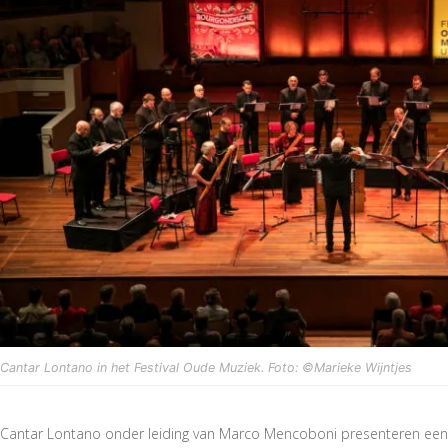
Cantar Lontano in het Festival Oude Muziek. Foto: ©Marieke Wijntjes
Cantar Lontano onder leiding van Marco Mencoboni presenteren een