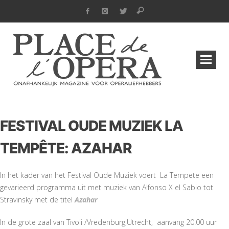
FESTIVAL OUDE MUZIEK LA
TEMPÊTE: AZAHAR
In het kader van het Festival Oude Muziek voert La Tempete een
gevarieerd programma uit met muziek van Alfonso X el Sabio tot
Stravinsky met de titel
Azahar
In de grote zaal van Tivoli /Vredenburg,Utrecht, aanvang 20.00 uur