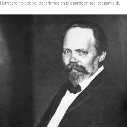
Humperdinck zit vol dansritmes en is daardoor heel toegankelijk.