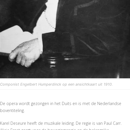
Componist Engelbert Humperdinck op een ansichtkaart uit 1910.
De opera wordt gezongen in het Duits en is met de Nederlandse
boventiteling.
Karel Deseure heeft de muzikale leiding. De regie is van Paul Carr.