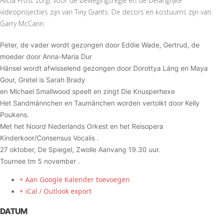
Alicia Frost zorgt voor de bewegingsregie en de belangrijke
videoprojecties zijn van Tiny Giants. De decors en kostuums zijn van
Garry McCann.
Peter, de vader wordt gezongen door Eddie Wade, Gertrud, de
moeder door Anna-Maria Dur
Hänsel wordt afwisselend gezongen door Dorottya Láng en Maya
Gour, Gretel is Sarah Brady
en Michael Smallwood speelt en zingt Die Knusperhexe
Het Sandmännchen en Taumänchen worden vertolkt door Kelly
Poukens.
Met het Noord Nederlands Orkest en het Reisopera
Kinderkoor/Consensus Vocalis .
27 oktober, De Spiegel, Zwolle Aanvang 19.30 uur.
Tournee tm 5 november .
+ Aan Google Kalender toevoegen
+ iCal / Outlook export
DATUM