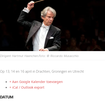
Dirigent Hartmut Haenchen.Foto: © Riccardo Musacchio
Op 13, 14 en 16 april in Drachten, Groningen en Utrecht
+ Aan Google Kalender toevoegen
+ iCal / Outlook export
DATUM