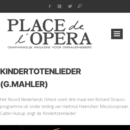
KINDERTOTENLIEDER
(G.MAHLER)
Het Noord Nederlands Orkest voert drie maal een Richard Strauss-
programma uit onder leiding van Hartmut Haenchen. Mezzosopraan
Caitlin Hulcup zingt de ‘Kindertotenlieder’.