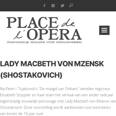
LADY MACBETH VON MZENSK
(SHOSTAKOVICH)
Na Peter I. Tsjaikovski’s “De maagd van Orléans” vertellen regisseur
Elisabeth Stöppler en haar team het verhaal van een ander radicaal
tegenstrijdig vrouwelijk personage met Lady Macbeth von Mzensk van
Shostakovich. Deze voorstelling wordt aanbevolen voor bezoekers
van boven de 16 jaar oud.