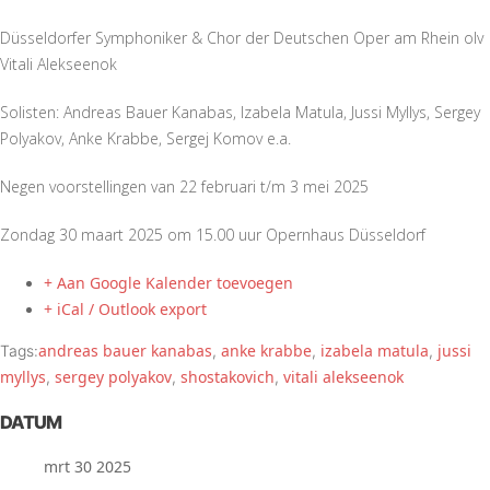
Düsseldorfer Symphoniker & Chor der Deutschen Oper am Rhein olv
Vitali Alekseenok
Solisten: Andreas Bauer Kanabas, Izabela Matula, Jussi Myllys, Sergey
Polyakov, Anke Krabbe, Sergej Komov e.a.
Negen voorstellingen van 22 februari t/m 3 mei 2025
Zondag 30 maart 2025 om 15.00 uur Opernhaus Düsseldorf
+ Aan Google Kalender toevoegen
+ iCal / Outlook export
andreas bauer kanabas
anke krabbe
izabela matula
jussi
Tags:
,
,
,
myllys
sergey polyakov
shostakovich
vitali alekseenok
,
,
,
DATUM
mrt 30 2025