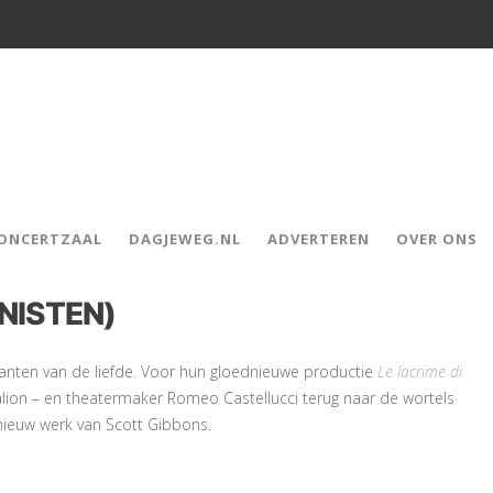
CONCERTZAAL
DAGJEWEG.NL
ADVERTEREN
OVER ONS
ONISTEN)
e kanten van de liefde. Voor hun gloednieuwe productie
Le lacrime di
lion – en theatermaker Romeo Castellucci terug naar de wortels
nieuw werk van Scott Gibbons.