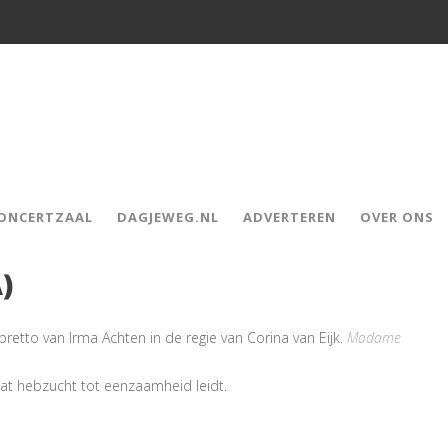
CONCERTZAAL
DAGJEWEG.NL
ADVERTEREN
OVER ONS
)
retto van Irma Achten in de regie van Corina van Eijk.
Madame
dat hebzucht tot eenzaamheid leidt.