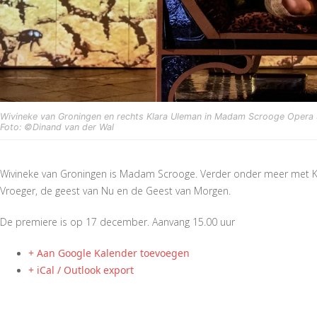
Wivineke van Groningen en rechts Klara Uleman in Madam Scrooge Opera
Foto: ©Dinand van der Wal
Wivineke van Groningen is Madam Scrooge. Verder onder meer met Kla
Vroeger, de geest van Nu en de Geest van Morgen.
De premiere is op 17 december. Aanvang 15.00 uur
+ Aan Google Kalender toevoegen
+ iCal / Outlook export