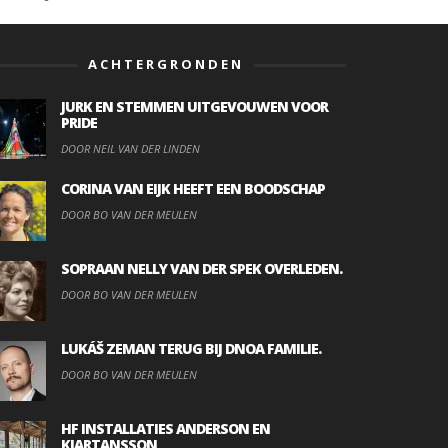
ACHTERGRONDEN
JURK EN STEMMEN UITGEVOUWEN VOOR
PRIDE
DOOR NEIL VAN DER LINDEN
CORINA VAN EIJK HEEFT EEN BOODSCHAP
DOOR BO VAN DER MEULEN
SOPRAAN NELLY VAN DER SPEK OVERLEDEN.
DOOR BO VAN DER MEULEN
LUKÁŠ ZEMAN TERUG BIJ DNOA FAMILIE.
DOOR BO VAN DER MEULEN
HF INSTALLATIES ANDERSON EN
KJARTANSSON