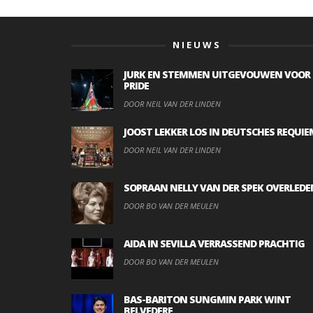
NIEUWS
JURK EN STEMMEN UITGEVOUWEN VOOR
PRIDE
DOOR NEIL VAN DER LINDEN
JOOST LEKKER LOS IN DEUTSCHES REQUIE
DOOR NEIL VAN DER LINDEN
SOPRAAN NELLY VAN DER SPEK OVERLEDE
DOOR BO VAN DER MEULEN
AIDA IN SEVILLA VERRASSEND PRACHTIG
DOOR BO VAN DER MEULEN
BAS-BARITON SUNGMIN PARK WINT
BELVEDERE