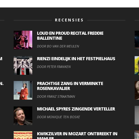
RECENSIES
LOUD EN PROUD RECITAL FREDDIE
BALLENTINE
DOOR BO VAN DER MEULEN
M
RIENZI EINDELIJK IN HET FESTPIELHAUS
DOOR PETER FRANKEN
N.
PRACHTIGE ZANG IN VERMINKTE
ROSENKAVALIER
DOOR FRANZ STRAATMAN
MICHAEL SPYRES ZINGENDE VERTELLER
DOOR MONIQUE TEN BOSKE
KWIKZILVER IN MOZART ONTBREEKT IN
MAHLER