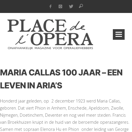
MARIA CALLAS 100 JAAR – EEN
LEVEN IN ARIA’S
Honderd jaar geleden, op 2 december 1923 werd Maria Callas,
geboren. Dat viert Phion in Arnhem, Enschede, Apeldoorn, Zwolle,
Nijmegen, Doetinchem, Deventer en nog veel meer steden. Francis
van Broekhuizen kruipt in de huid van de beroemde operazangeres.
Samen met sopraan Elenora Hu en Phion onder leiding van George