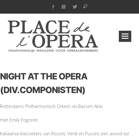
NIGHT AT THE OPERA
(DIV.COMPONISTEN)
Rotterdams Philharmonisch Orkest olv Bassim Akiki
met Emily Pogorelc
Italiaanse klassiekers van Rossini, Verdi en Puccini; een avond vol