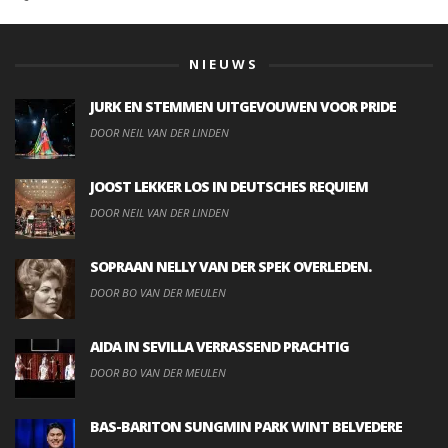
NIEUWS
JURK EN STEMMEN UITGEVOUWEN VOOR PRIDE
DOOR NEIL VAN DER LINDEN
JOOST LEKKER LOS IN DEUTSCHES REQUIEM
DOOR NEIL VAN DER LINDEN
SOPRAAN NELLY VAN DER SPEK OVERLEDEN.
DOOR BO VAN DER MEULEN
AIDA IN SEVILLA VERRASSEND PRACHTIG
DOOR BO VAN DER MEULEN
BAS-BARITON SUNGMIN PARK WINT BELVEDERE