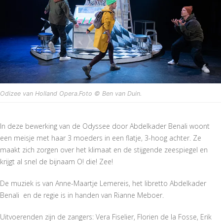
Odizee
van Holland Opera.Foto © Ben van Duin.
In deze bewerking van de Odyssee door Abdelkader Benali woont
een meisje met haar 3 moeders in een flatje, 3-hoog achter. Ze
maakt zich zorgen over het klimaat en de stijgende zeespiegel en
krijgt al snel de bijnaam O! die! Zee!
De muziek is van Anne-Maartje Lemereis, het libretto Abdelkader
Benali en de regie is in handen van Rianne Meboer.
Uitvoerenden zijn de zangers: Vera Fiselier, Florien de la Fosse, Erik