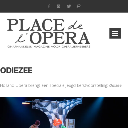
ODIEZEE
Holland Opera brengt een speciale jeugd-kerstvoorstelling:
Odizee