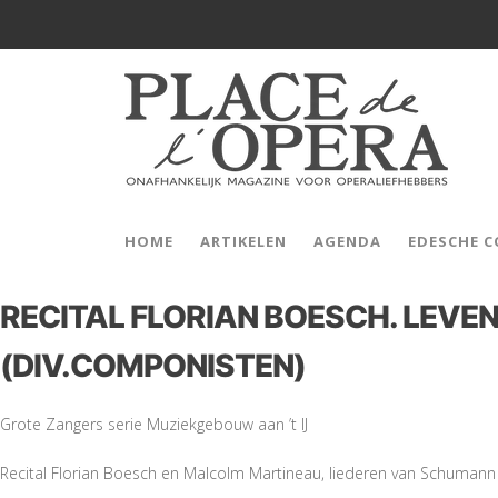
HOME
ARTIKELEN
AGENDA
EDESCHE 
RECITAL FLORIAN BOESCH. LEVE
(DIV.COMPONISTEN)
Grote Zangers serie Muziekgebouw aan ’t IJ
Recital Florian Boesch en Malcolm Martineau, liederen van Schuman